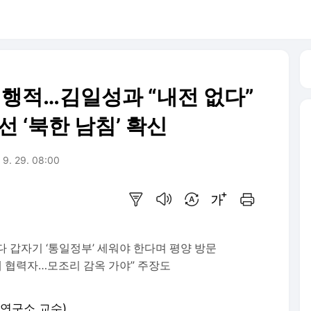
 행적…김일성과 “내전 없다”
선 ‘북한 남침’ 확신
 9. 29. 08:00
요약보기
음성으로 듣기
번역 설정
글씨크기 조절하기
인쇄하기
하다 갑자기 ‘통일정부’ 세워야 한다며 평양 방문
제 협력자…모조리 감옥 가야” 주장도
연구소 교수)