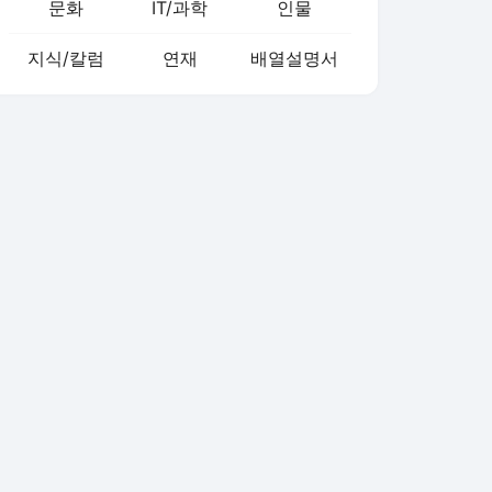
문화
IT/과학
인물
지식/칼럼
연재
배열설명서