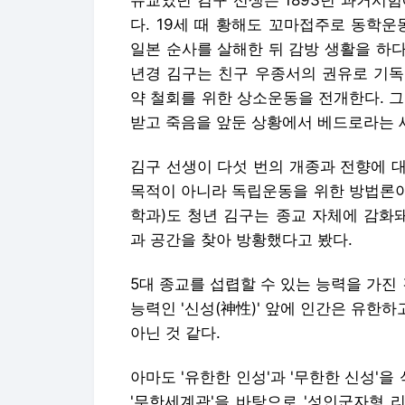
유교였던 김구 선생은 1893년 과거시
다. 19세 때 황해도 꼬마접주로 동학
일본 순사를 살해한 뒤 감방 생활을 하다
년경 김구는 친구 우종서의 권유로 기독
약 철회를 위한 상소운동을 전개한다. 그
받고 죽음을 앞둔 상황에서 베드로라는 
김구 선생이 다섯 번의 개종과 전향에 
목적이 아니라 독립운동을 위한 방법론이
학과)도 청년 김구는 종교 자체에 감화
과 공간을 찾아 방황했다고 봤다.
5대 종교를 섭렵할 수 있는 능력을 가진
능력인 '신성(神性)' 앞에 인간은 유한
아닌 것 같다.
아마도 '유한한 인성'과 '무한한 신성'을
'무한세계관'을 바탕으로 '성인군자형 리