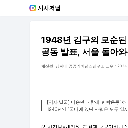
시사저널
1948년 김구의 모순된
공동 발표, 서울 돌아와
채진원 경희대 공공거버넌스연구소 교수
2024.
[역사 발굴] 이승만과 함께 ‘반탁운동’ 
1946년엔 “국내에 있던 사람은 모두 일
(시사저널=채진원 경희대 공공거버넌스