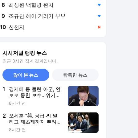
8
최성원 백혈병 완치
,하락
9
조규찬 해이 기러기 부부
,하락
10
신천지
,신규
시사저널 랭킹 뉴스
최근 3시간 집계 결과입니다.
많이 본 뉴스
탐독한 뉴스
1
경제에 등 돌린 아군, 안
보로 뭉친 보수…위기의
이 대통령
8시간 전
2
오세훈 “與, 공급 씨 말
리고 제초제까지 뿌려놓
고 남 탓…적반하장”
8시간 전