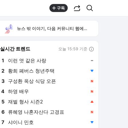
공유하기
검색
구독
뉴스 밖 이야기, 다음 커뮤니티 웹에서 보기
실시간 트렌드
오늘 15:59 기준
툴팁보기
1
이런 엿 같은 사랑
,유지
2
황희 폐버스 청년주택
,하락
3
구성환 옥상 식당 오픈
,신규
4
하영 배우
,신규
5
재벌 형사 시즌2
,상승
6
류혜영 나혼자산다 고경표
,신규
7
샤이니 민호
,하락