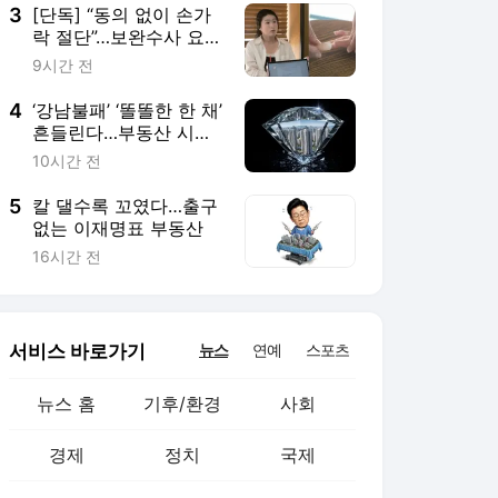
3
[단독] “동의 없이 손가
락 절단”…보완수사 요구
에도 대질조사 안 한 경
9시간 전
찰
4
‘강남불패’ ‘똘똘한 한 채’
흔들린다…부동산 시장
대재편
10시간 전
5
칼 댈수록 꼬였다…출구
없는 이재명표 부동산
16시간 전
서비스 바로가기
뉴스
연예
스포츠
뉴스 홈
기후/환경
사회
경제
정치
국제