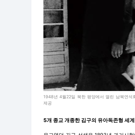
1948년 4월22일 북한 평양에서 열린 남북연
제공
5개 종교 개종한 김구의 유아독존형 세