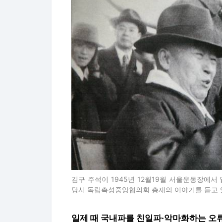
김구 주석이 1945년 12월19월 서울운동장에
당시 독립촉성중앙협의회 총재의 이야기를 듣고 
일제 때 국내파를 친일파·악마화하는 오