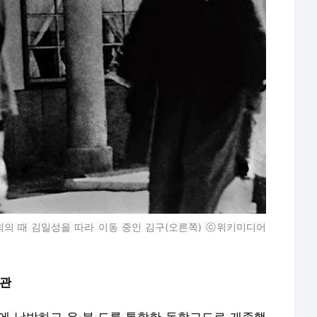
석회의 때 김일성을 따라 이동 중인 김구(오른쪽) ⓒ위키미디어
계관