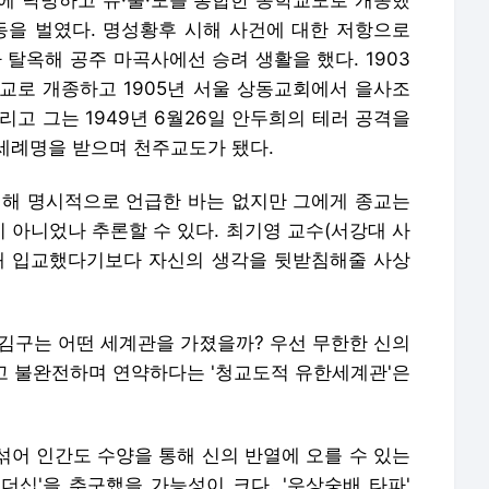
험에 낙방하고 유·불·도를 통합한 동학교도로 개종했
운동을 벌였다. 명성황후 시해 사건에 대한 저항으로
 탈옥해 공주 마곡사에선 승려 생활을 했다. 1903
교로 개종하고 1905년 서울 상동교회에서 을사조
리고 그는 1949년 6월26일 안두희의 테러 공격을
세례명을 받으며 천주교도가 됐다.
대해 명시적으로 언급한 바는 없지만 그에게 종교는
 아니었나 추론할 수 있다. 최기영 교수(서강대 사
돼 입교했다기보다 자신의 생각을 뒷받침해줄 사상
 김구는 어떤 세계관을 가졌을까? 우선 무한한 신의
하고 불완전하며 연약하다는 '청교도적 유한세계관'은
 섞어 인간도 수양을 통해 신의 반열에 오를 수 있는
더십'을 추구했을 가능성이 크다. '우상숭배 타파'