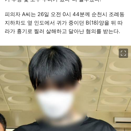
피의자 A씨는 26일 오전 0시 44분께 순천시 조례동
지하차도 옆 인도에서 귀가 중이던 B(18)양을 뒤 따
라가 흉기로 찔러 살해하고 달아난 혐의를 받는다.
이미지 크게 보기