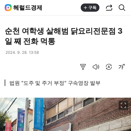
공유하기
통합검색
헤럴드경제
구독
순천 여학생 살해범 닭요리전문점 3
일 째 전화 먹통
2024. 9. 28. 13:58
요약보기
음성으로 듣기
번역 설정
글씨크기 조절하기
법원 "도주 및 주거 부정" 구속영장 발부
이미지 크게 보기