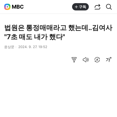
공유하기
통합검색
MBC
구독
법원은 통정매매라고 했는데‥김여사
"7초 매도 내가 했다"
윤상문
2024. 9. 27. 19:52
요약보기
음성으로 듣기
번역 설정
글씨크기 조절하기