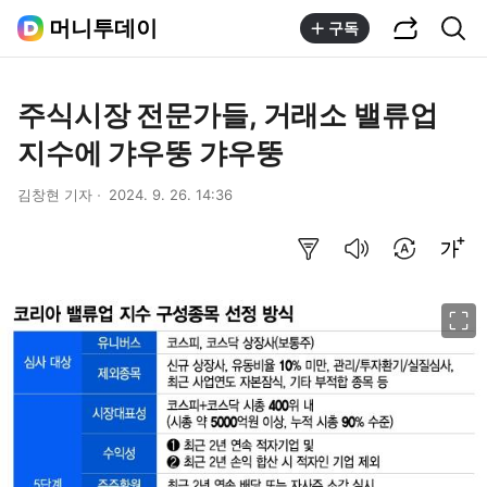
공유하기
통합검색
머니투데이
구독
주식시장 전문가들, 거래소 밸류업
지수에 갸우뚱 갸우뚱
김창현 기자
2024. 9. 26. 14:36
요약보기
음성으로 듣기
번역 설정
글씨크기 조절하기
이미지 크게 보기