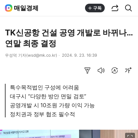
공유하기
통합검색
매일경제
구독
TK신공항 건설 공영 개발로 바뀌나…
연말 최종 결정
우성덕 기자(wsd@mk.co.kr)
2024. 9. 23. 16:39
요약보기
음성으로 듣기
번역 설정
글씨크기 조절하기
특수목적법인 구성에 어려움
대구시 “다양한 방안 면밀 검토”
공영개발 시 10조원 가량 이익 가능
정치권과 정부 협조 필수적
이미지 크게 보기