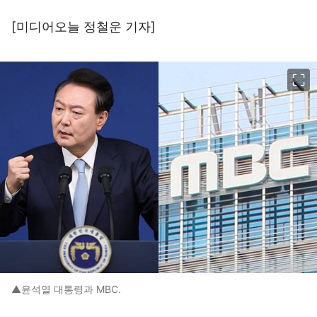
[미디어오늘
정철운 기자
]
이미지 크게 보기
▲윤석열 대통령과 MBC.