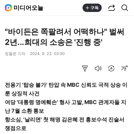
공유하기
통합검색
미디어오늘
구독
"바이든은 쪽팔려서 어떡하나" 벌써
2년...희대의 소송은 '진행 중'
정철운 기자
2024. 9. 23. 03:00
요약보기
음성으로 듣기
번역 설정
글씨크기 조절하기
전용기 '탑승 불가' 탄압 속 MBC 신뢰도 극적 상승 이
룬 상징적 사건
여당 '대통령 명예훼손' 형사 고발, MBC 관계자들 지
난 7월 소환 통보
항소심, '날리면' 첫 해명 김은혜 전 홍보수석 진술서
쟁점으로