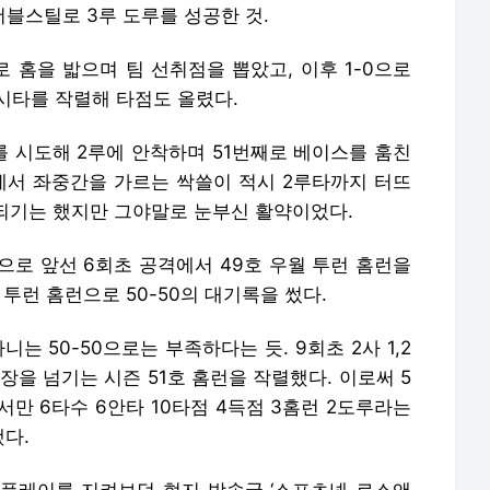
더블스틸로 3루 도루를 성공한 것.
 홈을 밟으며 팀 선취점을 뽑았고, 이후 1-0으로
 적시타를 작렬해 타점도 올렸다.
를 시도해 2루에 안착하며 51번째로 베이스를 훔친
3루에서 좌중간을 가르는 싹쓸이 적시 2루타까지 터뜨
웃되기는 했지만 그야말로 눈부신 활약이었다.
3으로 앞선 6회초 공격에서 49호 우월 투런 홈런을
투런 홈런으로 50-50의 대기록을 썼다.
는 50-50으로는 부족하다는 듯. 9회초 2사 1,2
장을 넘기는 시즌 51호 홈런을 작렬했다. 이로써 5
서만 6타수 6안타 10타점 4득점 3홈런 2도루라는
다.