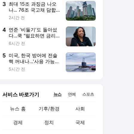
3
최대 15조 과징금 나오
나... 76조 국고채 담합
심판대 오른다
2시간 전
4
연준 '비둘기'도 돌아섰
다…쿡 "필요하면 금리
올릴 것"
6시간 전
5
미국, 한국 방어에 전술
핵 꺼내나…'사용 가능한
핵' 전략 검토
5시간 전
서비스 바로가기
뉴스
연예
스포츠
뉴스 홈
기후/환경
사회
경제
정치
국제