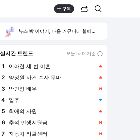
공유하기
검색
구독
뉴스 밖 이야기, 다음 커뮤니티 웹에서 보기
실시간 트렌드
오늘 5:02 기준
툴팁보기
1
이아현 세 번 이혼
,상승
2
양정원 사건 수사 무마
,상승
3
반민정 배우
,신규
4
입추
,하락
5
최애의 사원
,상승
6
추석 민생지원금
,신규
7
자동차 리콜센터
,신규