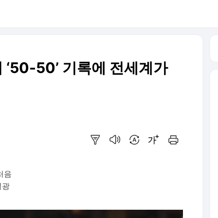
‘50-50’ 기록에 전세계가
요약보기
음성으로 듣기
번역 설정
글씨크기 조절하기
인쇄하기
 처음
열광