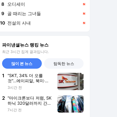
8
오디세이
,신규
9
골 때리는 그녀들
,신규
10
전설의 사내
,신규
파이낸셜뉴스 랭킹 뉴스
최근 3시간 집계 결과입니다.
많이 본 뉴스
탐독한 뉴스
1
"SKT, 34% 더 오를
것"…에이피알, 북미·유
럽 등 서구권서 성장 본
3시간 전
격화 [株토피아]
2
"마이크론보다 저렴, SK
하닉 320달러까지 간
다"…월가는 왜 ADR '매
7시간 전
수'인가