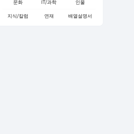
문화
IT/과학
인물
지식/칼럼
연재
배열설명서