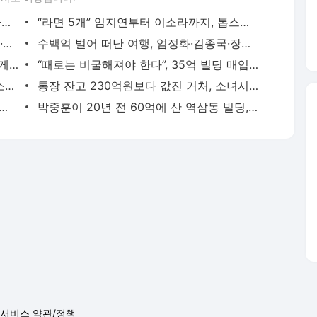
벽돌 나르던 손으로 연기를 쌓다, 허남준·안보현·이도현의 굳은살 기록
“라면 5개” 임지연부터 이소라까지, 톱스타들의 살 안 찌는 루틴
“나는 담배 못 끊는 사람”…조혜련·최강희·김동완이 금연에 성공한 이유
수백억 벌어 떠난 여행, 엄정화·김종국·장윤정이 마주한 진짜 성공
순금부터 비즈니스석 항공권까지…통 크게 스태프 챙긴 소지섭·아이유·김우빈
“때로는 비굴해져야 한다”, 35억 빌딩 매입한 권성준 셰프의 자산 증식법
나토의 78일 폭격 속 살아남은 열한 살 소년은 어떻게 세계 1위가 됐나
통장 잔고 230억원보다 값진 거처, 소녀시대 유리가 제주 촌동네를 택한 이유
 40억으로, 성수동 아파트가 증명한 남궁민의 27년 공식
박중훈이 20년 전 60억에 산 역삼동 빌딩, 400억 차익 만든 침묵의 법칙
서비스 약관/정책