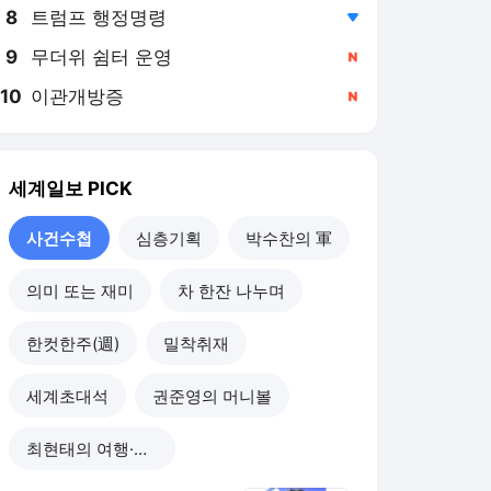
8
트럼프 행정명령
,하락
9
무더위 쉼터 운영
,신규
10
이관개방증
,신규
세계일보
PICK
사건수첩
심층기획
박수찬의 軍
의미 또는 재미
차 한잔 나누며
한컷한주(週)
밀착취재
세계초대석
권준영의 머니볼
최현태의 여행·와인홀릭