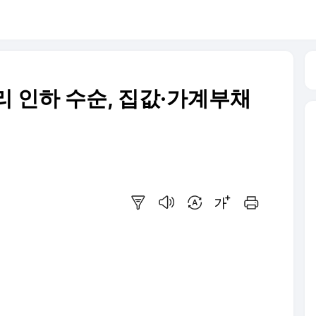
금리 인하 수순, 집값·가계부채
요약보기
음성으로 듣기
번역 설정
글씨크기 조절하기
인쇄하기