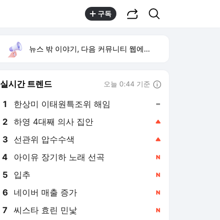
공유하기
검색
구독
뉴스 밖 이야기, 다음 커뮤니티 웹에서 보기
실시간 트렌드
오늘 0:44 기준
툴팁보기
1
한상미 이태원특조위 해임
,유지
2
하영 4대째 의사 집안
,상승
3
선관위 압수수색
,상승
4
아이유 장기하 노래 선곡
,신규
5
입추
,신규
6
네이버 매출 증가
,신규
7
씨스타 효린 민낯
,신규