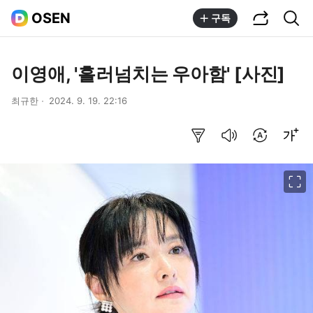
공유하기
통합검색
OSEN
구독
이영애, '흘러넘치는 우아함' [사진]
최규한
2024. 9. 19. 22:16
요약보기
음성으로 듣기
번역 설정
글씨크기 조절하기
이미지 크게 보기