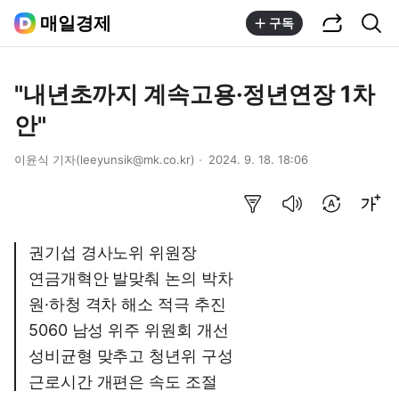
공유하기
통합검색
매일경제
구독
"내년초까지 계속고용·정년연장 1차
안"
이윤식 기자(leeyunsik@mk.co.kr)
2024. 9. 18. 18:06
요약보기
음성으로 듣기
번역 설정
글씨크기 조절하기
권기섭 경사노위 위원장
연금개혁안 발맞춰 논의 박차
원·하청 격차 해소 적극 추진
5060 남성 위주 위원회 개선
성비균형 맞추고 청년위 구성
근로시간 개편은 속도 조절