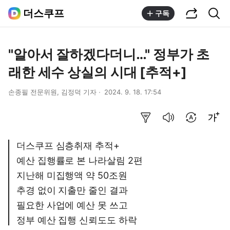
공유하기
통합검색
더스쿠프
구독
"알아서 잘하겠다더니…" 정부가 초
래한 세수 상실의 시대 [추적+]
손종필 전문위원, 김정덕 기자
2024. 9. 18. 17:54
요약보기
음성으로 듣기
번역 설정
글씨크기 조절하기
더스쿠프 심층취재 추적+
예산 집행률로 본 나라살림 2편
지난해 미집행액 약 50조원
추경 없이 지출만 줄인 결과
필요한 사업에 예산 못 쓰고
정부 예산 집행 신뢰도도 하락