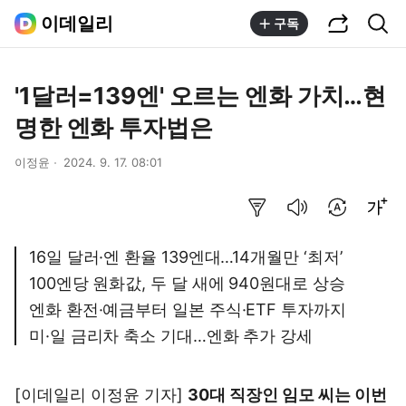
공유하기
통합검색
이데일리
구독
'1달러=139엔' 오르는 엔화 가치…현
명한 엔화 투자법은
이정윤
2024. 9. 17. 08:01
요약보기
음성으로 듣기
번역 설정
글씨크기 조절하기
16일 달러·엔 환율 139엔대…14개월만 ‘최저’
100엔당 원화값, 두 달 새에 940원대로 상승
엔화 환전·예금부터 일본 주식·ETF 투자까지
미·일 금리차 축소 기대…엔화 추가 강세
[이데일리 이정윤 기자]
30대 직장인 임모 씨는 이번