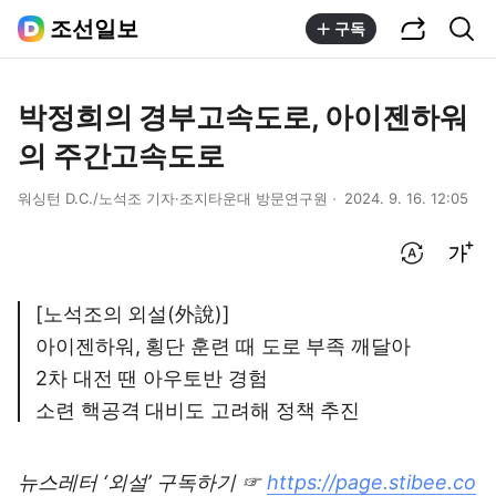
공유하기
통합검색
조선일보
구독
박정희의 경부고속도로, 아이젠하워
의 주간고속도로
워싱턴 D.C./노석조 기자·조지타운대 방문연구원
2024. 9. 16. 12:05
번역 설정
글씨크기 조절하기
[노석조의 외설(外說)]
아이젠하워, 횡단 훈련 때 도로 부족 깨달아
2차 대전 땐 아우토반 경험
소련 핵공격 대비도 고려해 정책 추진
뉴스레터 ‘외설’ 구독하기 ☞
https://page.stibee.co