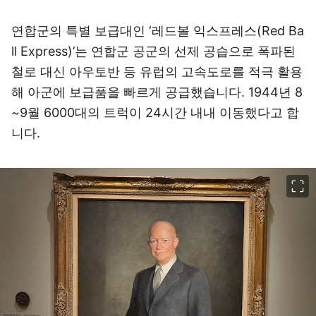
연합군의 특별 보급대인 ‘레드볼 익스프레스(Red Ba
ll Express)’는 연합군 공군의 선제 공습으로 폭파된
철로 대신 아우토반 등 유럽의 고속도로를 적극 활용
해 아군에 보급품을 빠르게 공급했습니다. 1944년 8
~9월 6000대의 트럭이 24시간 내내 이동했다고 합
니다.
이미지 크게 보기