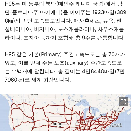
I-95는 미 동부의 북단(메인주 캐나다 국경)에서 남
단(플로리다주 마이애미)을 이어주는 1923마일(309
6㎞)의 종단 고속도로입니다. 매사추세츠, 뉴욕, 펜
실베이니아, 버지니아, 노스캐롤라이나, 사우스캐롤
라이나, 조지아 등까지 포함해 총 9주를 관통합니다.
I-95 같은 기본(Primary) 주간고속도로는 총 70개가
있고, 이를 받쳐 주는 보조(auxiliary) 주간고속도로
는 수백개에 달합니다. 총 길이는 4만8440마일(7만
7960㎞)로 세계 최장입니다.
이미지 크게 보기