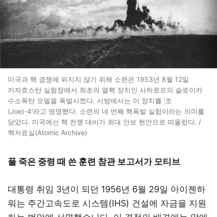
미국과 핵 경쟁에 뒤지지 않기 위해 소련은 1953년 8월 12일
카자흐스탄 실험장에서 최초의 열핵 장치인 사하로프의 슬로이카
수소폭탄 모델을 폭발시켰다. 서방에서는 이 장치를 '조
(Joe)-4'라고 명명했다. 소련의 네 번째 핵폭발 실험이라는 의미를
담았다. 미국에선 핵 전쟁 대비가 최대 안보 현안으로 떠올랐다. /
핵자료실(Atomic Archive)
풀 죽은 중령 때 쓴 훈련 참관 보고서가 모티브
대통령 취임 3년이 되던 1956년 6월 29일 아이젠하
워는 주간고속도로 시스템(IHS) 건설에 자금을 지원