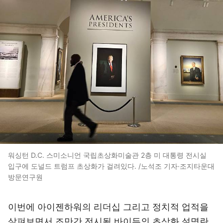
워싱턴 D.C. 스미소니언 국립초상화미술관 2층 미 대통령 전시실
입구에 도널드 트럼프 초상화가 걸려있다. /노석조 기자·조지타운대
방문연구원
이번에 아이젠하워의 리더십 그리고 정치적 업적을
살펴보면서 조만간 전시될 바이든의 초상화 설명란