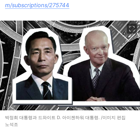
m/subscriptions/27574
4
이미지 크게 보기
박정희 대통령과 드와이트 D. 아이젠하워 대통령. /이미지 편집
노석조