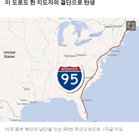
미 도로도 한 지도자의 결단으로 탄생
이미지 크게 보기
미국 동부 북단과 남단을 잇는 95번 주간고속도로. /구글 지도