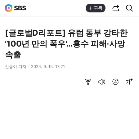
공유하기
통합검색
SBS
구독
[글로벌D리포트] 유럽 동부 강타한
'100년 만의 폭우'…홍수 피해·사망
속출
신승이 기자
2024. 9. 15. 17:21
요약보기
음성으로 듣기
번역 설정
글씨크기 조절하기