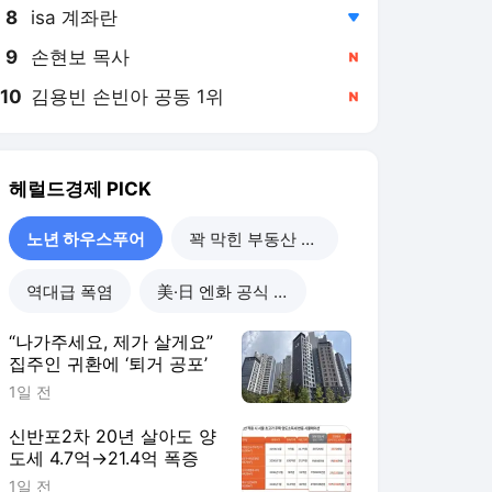
8
isa 계좌란
,하락
9
손현보 목사
,신규
10
김용빈 손빈아 공동 1위
,신규
헤럴드경제
PICK
노년 하우스푸어
꽉 막힌 부동산 공급
역대급 폭염
美·日 엔화 공식 개입
“나가주세요, 제가 살게요”
집주인 귀환에 ‘퇴거 공포’
1일 전
신반포2차 20년 살아도 양
도세 4.7억→21.4억 폭증
1일 전