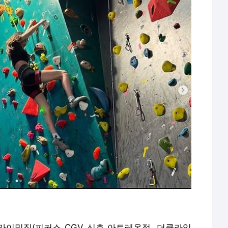
이밍짐(피커스 CGV 신촌 아트레온점, 더클라임