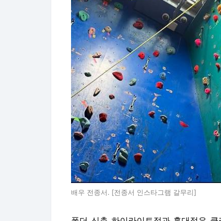
배우 전종서. [전종서 인스타그램 갈무리]
폴더 신촌 하이라이트점과 홍대점은 클라