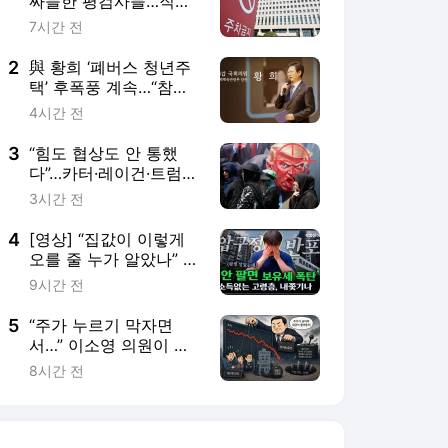
싸늘한 평검사들…직급
하향, 박터지는 승진 경
7시간 전
쟁에 돌아섰다 [세상&]
2
與 황희 ‘폐버스 청년주
택’ 후폭풍 계속…“참담
한 기만”
4시간 전
3
“힘도 협상도 안 통했
다”…카터·레이건·트럼프
까지 번번이 막힌 ‘對이
3시간 전
란 협상’ 잔혹사 [디브리
핑]
4
[영상] “집값이 이렇게
오를 줄 누가 알았나” 강
남 80대 분노 [부동산
9시간 전
360]
5
“주가 누르기 막자면
서…” 이소영 의원이 정
부 세제개편안에 뿔난
8시간 전
이유[나유정]