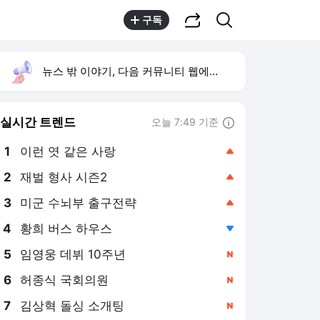
공유하기
검색
구독
뉴스 밖 이야기, 다음 커뮤니티 웹에서 보기
실시간 트렌드
오늘 7:49 기준
툴팁보기
1
이런 엿 같은 사랑
,상승
2
재벌 형사 시즌2
,상승
3
미군 수뇌부 출구전략
,상승
4
황희 버스 하우스
,하락
5
임영웅 데뷔 10주년
,신규
6
허종식 국회의원
,신규
7
김상혁 돌싱 소개팅
,신규