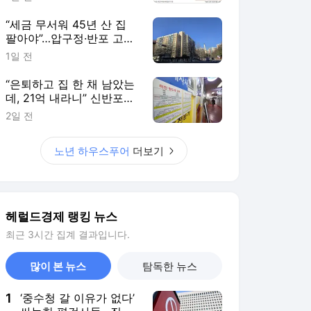
“세금 무서워 45년 산 집
팔아야”…압구정·반포 고령
층 울분
1일 전
“은퇴하고 집 한 채 남았는
데, 21억 내라니” 신반포2
차 20년 살아도 양도세 5
2일 전
배 뛴다 [부동산360]
노년 하우스푸어
더보기
헤럴드경제 랭킹 뉴스
최근 3시간 집계 결과입니다.
많이 본 뉴스
탐독한 뉴스
1
‘중수청 갈 이유가 없다’