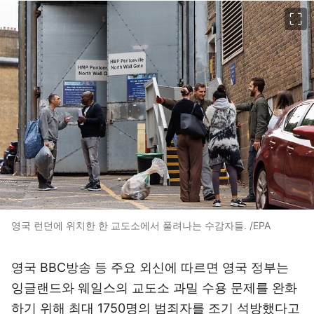
이미지 크게 보기
영국 런던에 위치한 한 교도소에서 풀려나는 수감자들. /EPA
영국 BBC방송 등 주요 외신에 따르면 영국 정부는
잉글랜드와 웨일스의 교도소 과밀 수용 문제를 완화
하기 위해 최대 1750명의 범죄자를 조기 석방했다고