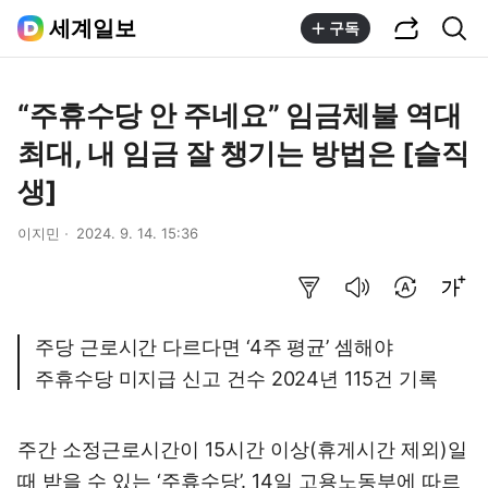
공유하기
통합검색
세계일보
구독
“주휴수당 안 주네요” 임금체불 역대
최대, 내 임금 잘 챙기는 방법은 [슬직
생]
이지민
2024. 9. 14. 15:36
요약보기
음성으로 듣기
번역 설정
글씨크기 조절하기
주당 근로시간 다르다면 ‘4주 평균’ 셈해야
주휴수당 미지급 신고 건수 2024년 115건 기록
주간 소정근로시간이 15시간 이상(휴게시간 제외)일
때 받을 수 있는 ‘주휴수당’. 14일 고용노동부에 따르