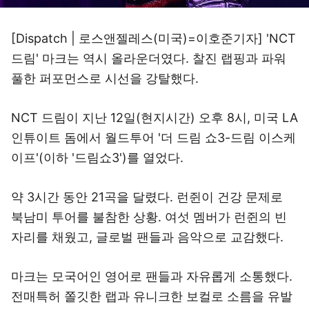
[Dispatch | 로스앤젤레스(미국)=이호준기자] 'NCT
드림' 마크는 역시 올라운더였다. 찰진 랩핑과 파워
풀한 퍼포먼스로 시선을 강탈했다.
NCT 드림이 지난 12일(현지시간) 오후 8시, 미국 LA
인튜이트 돔에서 월드투어 '더 드림 쇼3-드림 이스케
이프'
(이하 '드림쇼3')
를 열었다.
약 3시간 동안 21곡을 달렸다. 런쥔이 건강 문제로
북남미 투어를 불참한 상황. 여섯 멤버가 런쥔의 빈
자리를 채웠고, 글로벌 팬들과 음악으로 교감했다.
마크는 모국어인 영어로 팬들과 자유롭게 소통했다.
전매특허 쫄깃한 랩과 유니크한 보컬로 소름을 유발