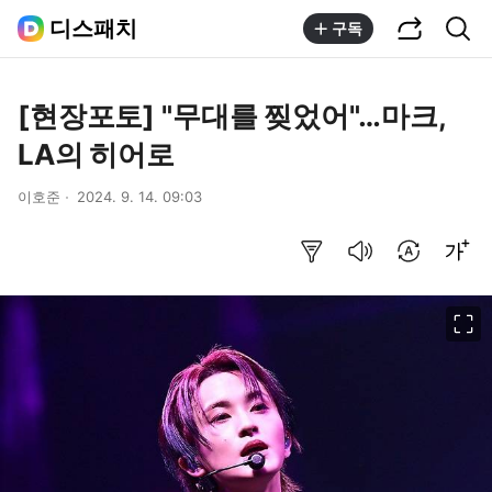
공유하기
통합검색
디스패치
구독
[현장포토] "무대를 찢었어"…마크,
LA의 히어로
이호준
2024. 9. 14. 09:03
요약보기
음성으로 듣기
번역 설정
글씨크기 조절하기
이미지 크게 보기