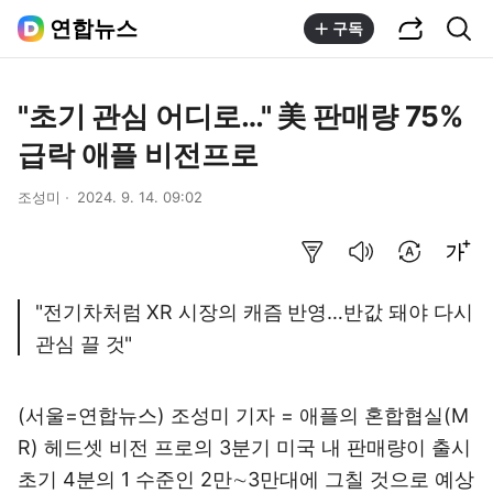
공유하기
통합검색
연합뉴스
구독
"초기 관심 어디로…" 美 판매량 75%
급락 애플 비전프로
조성미
2024. 9. 14. 09:02
요약보기
음성으로 듣기
번역 설정
글씨크기 조절하기
"전기차처럼 XR 시장의 캐즘 반영…반값 돼야 다시
관심 끌 것"
(서울=연합뉴스) 조성미 기자 = 애플의 혼합협실(M
R) 헤드셋 비전 프로의 3분기 미국 내 판매량이 출시
초기 4분의 1 수준인 2만∼3만대에 그칠 것으로 예상