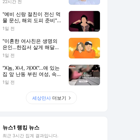
22시간 전
"예비 신랑 절친이 전신 먹
물 문신, 해외 도피 준비"…
예비 신부 '혼란'
1일 전
"이혼한 여사친은 생명의
은인…한집서 살게 해달라"
남편 요구에 '절망'
1일 전
"X놈, X녀, 개XX"…애 있는
집 앞 난동 부린 여성, 속옷
까지 훌러덩[영상]
1일 전
세상만사
더보기
뉴스1 랭킹 뉴스
최근 3시간 집계 결과입니다.