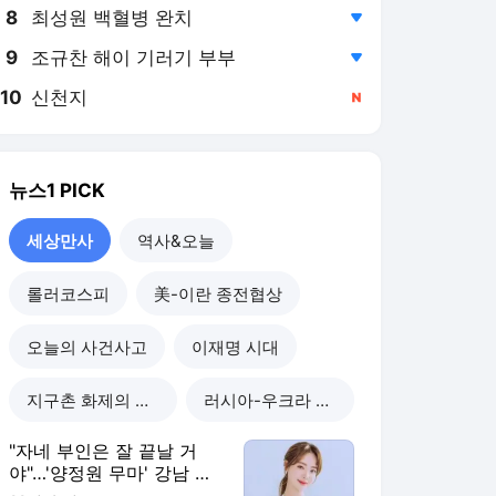
8
최성원 백혈병 완치
,하락
9
조규찬 해이 기러기 부부
,하락
10
신천지
,신규
뉴스1
PICK
세상만사
역사&오늘
롤러코스피
美-이란 종전협상
오늘의 사건사고
이재명 시대
지구촌 화제의 뉴스
러시아-우크라 전쟁
"자네 부인은 잘 끝날 거
야"…'양정원 무마' 강남 경
찰, 다른 돈도 받은 정황