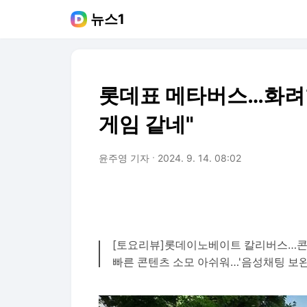
뉴스1
롯데표 메타버스…화려한
게임 같네"
윤주영 기자
2024. 9. 14. 08:02
[토요리뷰]롯데이노베이트 칼리버스…콘
빠른 콘텐츠 소모 아쉬워…'음성채팅 보완