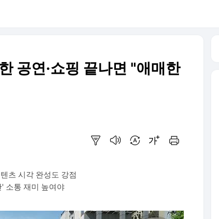
 공연·쇼핑 끝나면 "애매한
요약보기
음성으로 듣기
번역 설정
글씨크기 조절하기
인쇄하기
텐츠 시각 완성도 강점
' 소통 재미 높여야