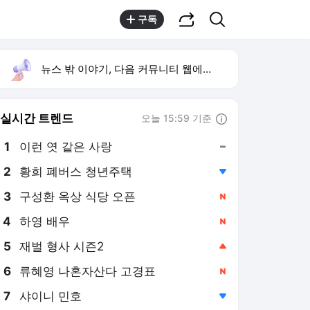
공유하기
검색
구독
뉴스 밖 이야기, 다음 커뮤니티 웹에서 보기
실시간 트렌드
오늘 15:59 기준
툴팁보기
1
이런 엿 같은 사랑
,유지
2
황희 폐버스 청년주택
,하락
4
하영 배우
,신규
5
재벌 형사 시즌2
,상승
6
류혜영 나혼자산다 고경표
,신규
7
샤이니 민호
,하락