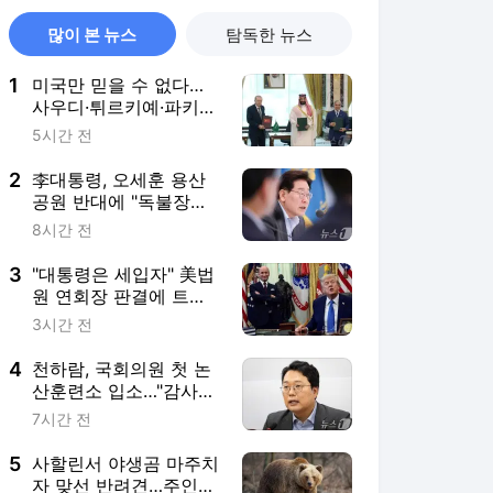
많이 본 뉴스
탐독한 뉴스
1
미국만 믿을 수 없다…
사우디·튀르키예·파키스
탄 '공동방위협정' 체결
5시간 전
(종합)
2
李대통령, 오세훈 용산
공원 반대에 "독불장군
처럼 못해…서울시와 협
8시간 전
의하라"
3
"대통령은 세입자" 美법
원 연회장 판결에 트럼
프 격분…대법원 상고
3시간 전
(종합)
4
천하람, 국회의원 첫 논
산훈련소 입소…"감사하
는 마음으로 훈련"
7시간 전
5
사할린서 야생곰 마주치
자 맞선 반려견…주인