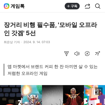
공유하기
통합검색
게임톡
구독
장거리 비행 필수품, '모바일 오프라
인 갓겜' 5선
최은상 기자
2024. 9. 14. 07:03
요약보기
음성으로 듣기
번역 설정
글씨크기 조절하기
앱 마켓에서 브랜드 커피 한 잔 아끼면 살 수 있는
저렴한 오프라인 게임
이미지 크게 보기