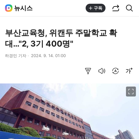
공유하기
통합검색
뉴시스
구독
부산교육청, 위캔두 주말학교 확
대…"2, 3기 400명"
하경민 기자
2024. 9. 14. 01:00
요약보기
음성으로 듣기
번역 설정
글씨크기 조절하기
이미지 크게 보기