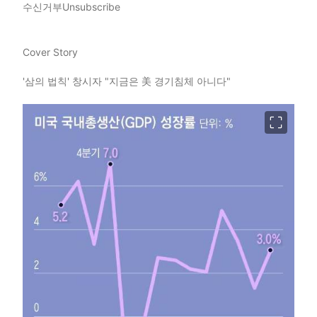
수신거부
Unsubscribe
Cover Story
'삼의 법칙' 창시자 "지금은 美 경기침체 아니다"
이미지 크게 보기