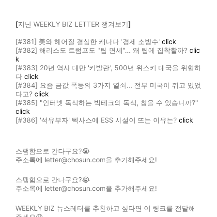
[
지난 WEEKLY BIZ LETTER 챙겨보기
]
[#381]
美와 헤어질 결심한 캐나다 '경제 소방수'
click
[#382]
해리스도 트럼프도 "팁 면세"... 왜 팁에 집착할까?
clic
k
[#383]
20년 역사 대만 '카발란', 500년 위스키 대국을 위협하
다
click
[#384]
요즘 금값 폭등의 3가지 열쇠... 전부 미국이 쥐고 있었
다고?
click
[#385]
"인터넷 독식하는 빅테크의 독식, 참을 수 있습니까?"
click
[#386]
'석유부자' 텍사스에 ESS 시설이 뜨는 이유는?
click
스팸함으로 간다구요?😭
주소록에 letter@chosun.com을 추가해주세요!
스팸함으로 간다구요?😭
주소록에 letter@chosun.com을 추가해주세요!
WEEKLY BIZ 뉴스레터를 추천하고 싶다면 이 링크를 전달해
주세요
😉