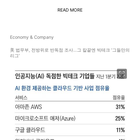
READ MORE
Economy & Company
美 법무부, 전방위로 반독점 조사...그 칼끝엔 빅테크 '그들만의
리그'
이미지 크게 보기