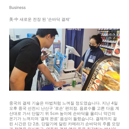
Business
美·中 새로운 전장 된 '손바닥 결제'
이미지 크게 보기
중국의 결제 기술은 마법처럼 느껴질 정도였습니다. 지난 4일
오후 중국 선전시 난산구 ‘로손’ 편의점. 음료수를 고른 다음 계
산대로 가서 단말기 위 5cm 높이에 손바닥을 올리니 약간의
온기가 느껴지며 ‘결제 완료’ 음성이 들렸습니다. 결제까지 걸
린 시간은 단 2초. 단말기에 달린 카메라가 손바닥의 주름 모양
과 정맥을 인식하고, 연동된 결제 앱의 돈을 차감하는 방식입