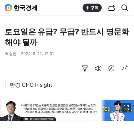
공유하기
통합검색
한국경제
구독
토요일은 유급? 무급? 반드시 명문화
해야 될까
백승현
2024. 9. 12. 12:01
요약보기
음성으로 듣기
번역 설정
글씨크기 조절하기
한경 CHO Insight
이미지 크게 보기