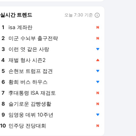
6
황희 버스 하우스
,하락
7
李대통령 ISA 재검토
,신규
8
슬기로운 감빵생활
,신규
9
임영웅 데뷔 10주년
,하락
10
민주당 전당대회
,신규
서울신문
PICK
핫이슈
핫클릭 뉴스
오늘의 단독
불평등한 폭염
“다 한글 쓰레기” 日서 ‘안
산 종량제봉투’가 왜…“전
세계에 알릴 것” [월드픽]
56분 전