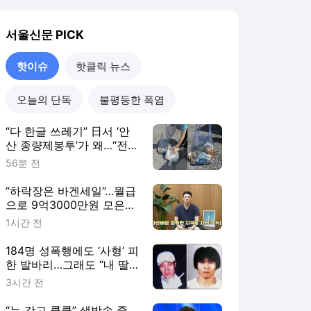
“하락장은 바겐세일”…월급
으로 9억3000만원 모은
30대 공무원, 이렇게 하면
1시간 전
‘돈 복사’ [이슈픽]
184명 성폭행에도 ‘사형’ 피
한 발바리…그래도 “내 딸
은 소중해”[듣는 그날의 사
3시간 전
건현장]
“눈 감고 쿨쿨” 생방송 중
턱 괴고 잠든 앵커 “악몽”…
응원 쏟아진 이유 [월드픽]
4시간 전
핫이슈
더보기
서울신문 랭킹 뉴스
최근 3시간 집계 결과입니다.