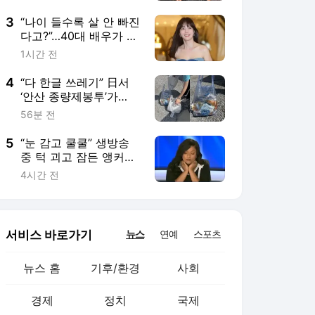
유 [월드픽]
서비스 바로가기
뉴스
연예
스포츠
뉴스 홈
기후/환경
사회
경제
정치
국제
문화
IT/과학
인물
지식/칼럼
연재
배열설명서