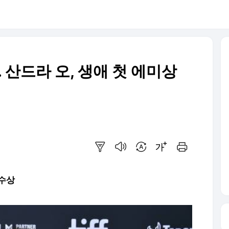
산드라 오, 생애 첫 에미상
요약보기
음성으로 듣기
번역 설정
글씨크기 조절하기
인쇄하기
 수상