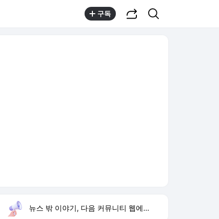
공유하기
검색
구독
뉴스 밖 이야기, 다음 커뮤니티 웹에서 보기
실시간 트렌드
오늘 7:30 기준
툴팁보기
1
isa 계좌란
,신규
2
미군 수뇌부 출구전략
,신규
3
이런 엿 같은 사랑
,하락
4
재벌 형사 시즌2
,상승
5
손현보 트럼프 접견
,하락