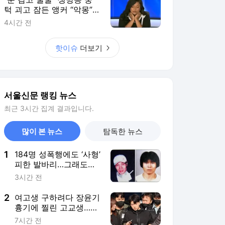
많이 본 뉴스
탐독한 뉴스
1
184명 성폭행에도 ‘사형’
피한 발바리…그래도
“내 딸은 소중해”[듣는
3시간 전
그날의 사건현장]
2
여고생 구하려다 장윤기
흉기에 찔린 고교생…80
일 만에 ‘의상자’
7시간 전
3
“나이 들수록 살 안 빠진
다고?”…40대 배우가 증
명한 10년 몸매 유지 비
1시간 전
법
4
“다 한글 쓰레기” 日서
‘안산 종량제봉투’가
왜…“전 세계에 알릴 것”
56분 전
[월드픽]
5
“눈 감고 쿨쿨” 생방송
중 턱 괴고 잠든 앵커
“악몽”…응원 쏟아진 이
4시간 전