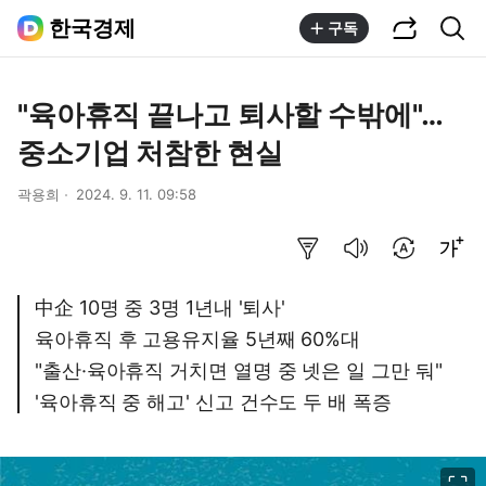
공유하기
통합검색
한국경제
구독
"육아휴직 끝나고 퇴사할 수밖에"…
중소기업 처참한 현실
곽용희
2024. 9. 11. 09:58
요약보기
음성으로 듣기
번역 설정
글씨크기 조절하기
中企 10명 중 3명 1년내 '퇴사'
육아휴직 후 고용유지율 5년째 60%대
"출산·육아휴직 거치면 열명 중 넷은 일 그만 둬"
'육아휴직 중 해고' 신고 건수도 두 배 폭증
이미지 크게 보기