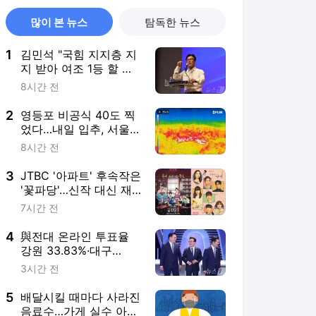
많이 본 뉴스
탐독한 뉴스
1
김민석 "국힘 지지층 지
지 받아 여조 1등 할 생
각 1도 없어"(종합)
8시간 전
2
영등포 비공식 40도 찍
었다…내일 입추, 서울
'진짜 40도' 넘나
8시간 전
3
JTBC '아파트' 후속작은
'꽃파당'…신작 대신 재
편성
7시간 전
4
與전대 온라인 투표율
강원 33.83%·대구
61.72%·경북 60.12%
3시간 전
5
배달시킬 때마다 사라진
음료수…가게 실수 아닌