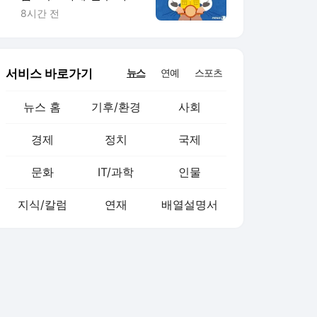
아내의 '깜짝 배려'였다
8시간 전
서비스 바로가기
뉴스
연예
스포츠
뉴스 홈
기후/환경
사회
경제
정치
국제
문화
IT/과학
인물
지식/칼럼
연재
배열설명서