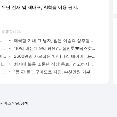
erved. 무단 전재 및 재배포, AI학습 이용 금지.
 이동합니다.
"호텔서 상간남과 스킨십 나눈 시누이 목격…제 남편이 입 다물라 하네요"
태국행 기내 그 남자, 잠든 여승객 성추행…"바지에 체액까지 묻었다"
허지웅 "우리가 지지했던 인간들이 이 꼴 만들어"…형소법 개정안에 발끈
"10억 버는데 9억 써요?"…삼전男♥닉스女 3:3 단체소개팅 예능 화제
유하진, 민낯도 반짝반짝…'14세 연상 예비남편' 강균성이 반한 청순 미모 [N샷]
2600만명 사로잡은 '바나나킥 베이비'…농심의 깜짝 선물
황정민 폭로녀 "합의? 그가 찾아왔지만 거절…허위 주장 다 밝힐 수 있다"
회사에 불륜 소문낸 직장 동료…경고하자 "사모님께도 말씀드리겠다"
"오빠 잠깐 집으로 와"…딸 틱톡으로 유인, 성폭행 복수한 아빠
"몸 판 돈"…구마모토 지진, 수천만원 기부하고 비난받은 성인물 배우
서비스 약관/정책