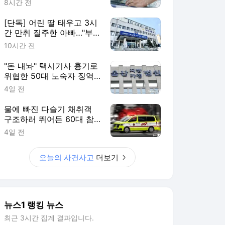
8시간 전
[단독] 어린 딸 태우고 3시
간 만취 질주한 아빠…"부
부싸움 뒤 홧김에"
10시간 전
"돈 내놔" 택시기사 흉기로
위협한 50대 노숙자 징역
2년
4일 전
물에 빠진 다슬기 채취객
구조하러 뛰어든 60대 참
변…익수자는 회복
4일 전
오늘의 사건사고
더보기
뉴스1 랭킹 뉴스
최근 3시간 집계 결과입니다.