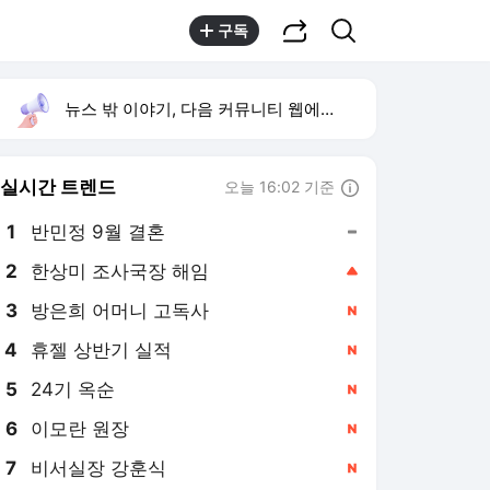
공유하기
검색
구독
뉴스 밖 이야기, 다음 커뮤니티 웹에서 보기
실시간 트렌드
오늘 16:02 기준
툴팁보기
1
반민정 9월 결혼
,유지
2
한상미 조사국장 해임
,상승
4
휴젤 상반기 실적
,신규
5
24기 옥순
,신규
6
이모란 원장
,신규
7
비서실장 강훈식
,신규