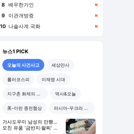
8
배우한가인
,신규
9
이관개방증
,신규
10
나솔사계 국화
,신규
뉴스1
PICK
오늘의 사건사고
세상만사
롤러코스피
이재명 시대
지구촌 화제의 뉴스
역사&오늘
美-이란 종전협상
러시아-우크라 전쟁
가사도우미 남성의 만행…
모친 유품 '금반지·팔찌' 녹
여 팔았다