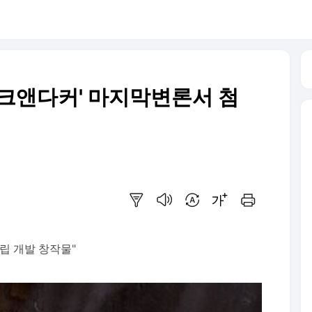
크앤다커' 마지막변론서 첨
요약보기
음성으로 듣기
번역 설정
글씨크기 조절하기
인쇄하기
독립 개발 창작물"