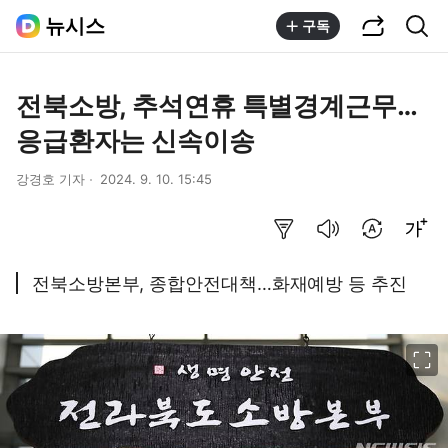
공유하기
통합검색
뉴시스
구독
전북소방, 추석연휴 특별경계근무…
응급환자는 신속이송
강경호 기자
2024. 9. 10. 15:45
요약보기
음성으로 듣기
번역 설정
글씨크기 조절하기
전북소방본부, 종합안전대책…화재예방 등 추진
이미지 크게 보기