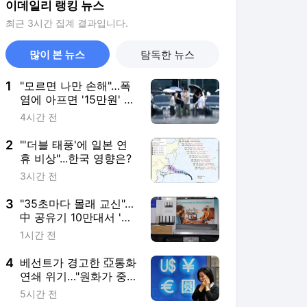
이데일리 랭킹 뉴스
최근 3시간 집계 결과입니다.
많이 본 뉴스
탐독한 뉴스
1
"모르면 나만 손해"…폭
염에 아프면 '15만원' 받
는다
4시간 전
2
"'더블 태풍'에 일본 연
휴 비상"...한국 영향은?
3시간 전
3
"35초마다 몰래 교신"…
中 공유기 10만대서 '백
도어' 발견 발칵
1시간 전
4
베선트가 경고한 亞통화
연쇄 위기…"원화가 중·
일 쇼크 징검다리"
5시간 전