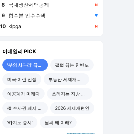
8
국내생산세액공제
,신규
9
합수본 압수수색
,하락
10
klpga
,신규
이데일리
PICK
'부의 사다리' 끊기나
펄펄 끓는 한반도
미국·이란 전쟁
부동산 세제개편 후폭풍
이공계가 미래다
쓰러지는 지방 부동산
檢 수사권 폐지 후폭풍
2026 세제개편안
'카지노 증시'
날씨 왜 이래?