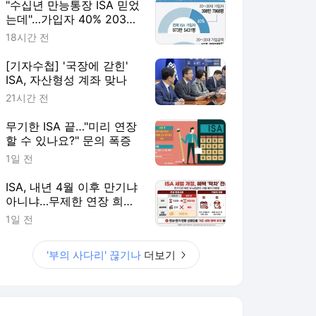
"수십년 만능통장 ISA 믿었
는데"…가입자 40% 2030
'부의 사다리' 끊기나
18시간 전
[기자수첩] '국장에 갇힌'
ISA, 자산형성 계좌 맞나
21시간 전
무기한 ISA 끝…"미리 연장
할 수 있나요?" 문의 폭증
1일 전
ISA, 내년 4월 이후 만기냐
아니냐…무제한 연장 희비
갈려
1일 전
'부의 사다리' 끊기나
더보기