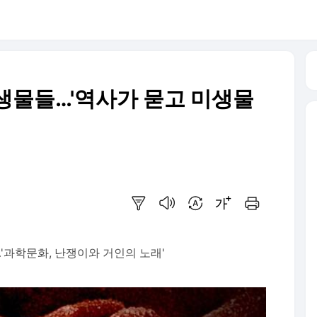
 생물들…'역사가 묻고 미생물
요약보기
음성으로 듣기
번역 설정
글씨크기 조절하기
인쇄하기
'과학문화, 난쟁이와 거인의 노래'