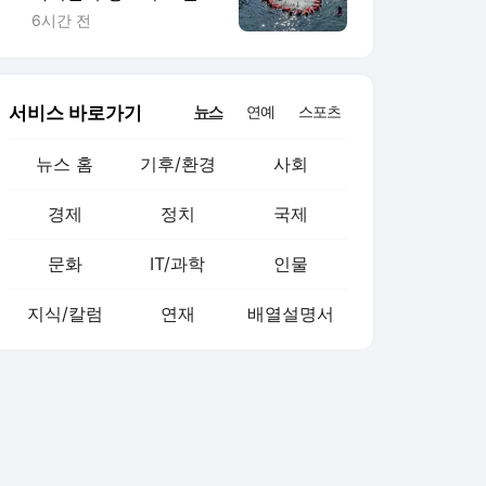
나 버틸까
6시간 전
서비스 바로가기
뉴스
연예
스포츠
뉴스 홈
기후/환경
사회
경제
정치
국제
문화
IT/과학
인물
지식/칼럼
연재
배열설명서