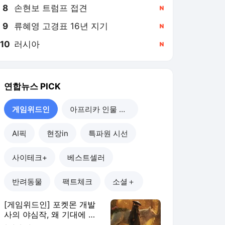
8
손현보 트럼프 접견
,신규
9
류혜영 고경표 16년 지기
,신규
10
러시아
,신규
연합뉴스
PICK
게임위드인
아프리카 인물 열전
AI픽
현장in
특파원 시선
사이테크+
베스트셀러
반려동물
팩트체크
소셜＋
[게임위드인] 포켓몬 개발
사의 야심작, 왜 기대에 못
미쳤나