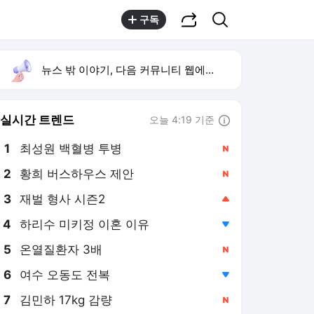
공유하기
검색
구독
뉴스 밖 이야기, 다음 커뮤니티 웹에서 보기
실시간 트렌드
오늘 4:19 기준
툴팁보기
1
최성원 백혈병 투병
,신규
2
황희 버스하우스 제안
,신규
3
재벌 형사 시즌2
,상승
4
하리수 미키정 이혼 이유
,하락
5
온열질환자 3배
,신규
6
여수 오동도 전복
,하락
7
김민하 17kg 감량
,신규