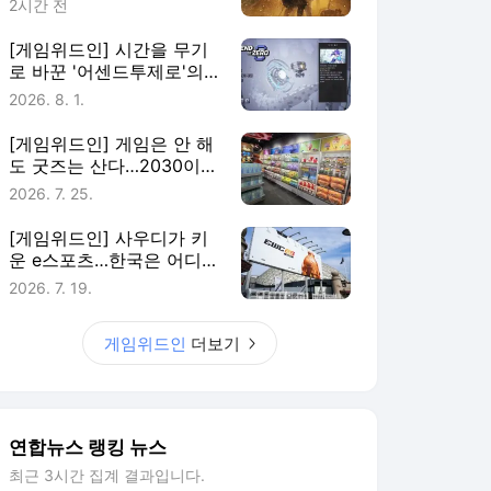
2시간 전
[게임위드인] 시간을 무기
로 바꾼 '어센드투제로'의
실험
2026. 8. 1.
[게임위드인] 게임은 안 해
도 굿즈는 산다…2030이
게임에 남는 법
2026. 7. 25.
[게임위드인] 사우디가 키
운 e스포츠…한국은 어디에
있나
2026. 7. 19.
게임위드인
더보기
연합뉴스 랭킹 뉴스
최근 3시간 집계 결과입니다.