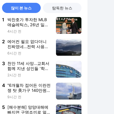
많이 본 뉴스
탐독한 뉴스
1
박찬호가 투자한 MLB
애슬레틱스, 26년 일한
포스트 단장과 결별
4시간 전
2
에어컨 필요 없다더니
진짜였네…전력 사용량
으로 본 냉방 도시
6시간 전
3
천안 11세 사망…교회서
함께 지낸 성인들 '학대
치사' 여부 수사
2시간 전
4
"6개월차 접어든 이란전
쟁 탓 美가구 140만원
추가 부담"
9시간 전
5
[해수분해] 망망대해에
빠지면 구명조끼로 얼마