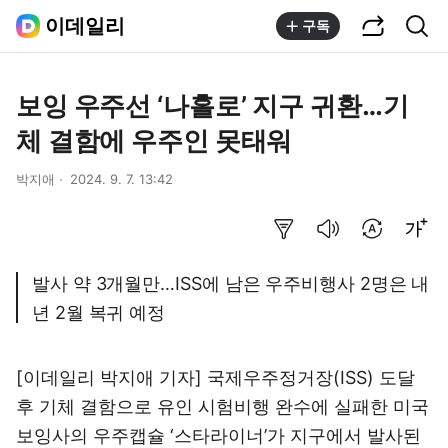
공유하기
통합검색
이데일리
구독
보잉 우주선 ‘나홀로’ 지구 귀환…기
체 결함에 우주인 못태워
박지애
2024. 9. 7. 13:42
요약보기
음성으로 듣기
번역 설정
글씨크기 조절하기
발사 약 3개월만…ISS에 남은 우주비행사 2명은 내
년 2월 복귀 예정
[이데일리 박지애 기자] 국제우주정거장(ISS) 도달
후 기체 결함으로 유인 시험비행 완수에 실패한 미국
보잉사의 우주캡슐 ‘스타라이너’가 지구에서 발사된