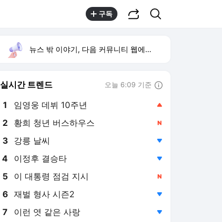
공유하기
검색
구독
뉴스 밖 이야기, 다음 커뮤니티 웹에서 보기
실시간 트렌드
오늘 6:09 기준
툴팁보기
1
임영웅 데뷔 10주년
,상승
2
황희 청년 버스하우스
,신규
3
강릉 날씨
,하락
4
이정후 결승타
,하락
5
이 대통령 점검 지시
,신규
6
재벌 형사 시즌2
,하락
7
이런 엿 같은 사랑
,하락