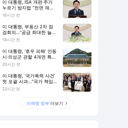
이 대통령, ISA 개편·주가
누르기 방지법 “전면 재검
토“ 지시
16시간 전
이 대통령, 부동산 2차 점
검회의…“공급 최대한 늘리
고 시기도 앞당겨라”
18시간 전
이 대통령, ‘호우 피해’ 안동
시·의성군 관할 4개면 특별
재난지역 선포
20시간 전
이 대통령, ‘국가폭력 사건’
첫 포괄 사과…“국가 책임
에 유효기간 없다”
22시간 전
이재명 정부
더보기