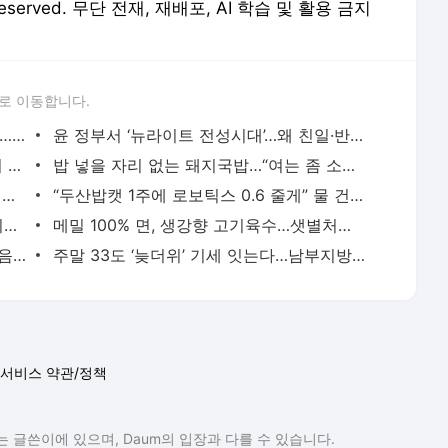
 Reserved. 무단 전재, 재배포, AI 학습 및 활용 금지
로 이동합니다.
‘응급실 뺑뺑이’ 김종인, 복지차관에 격분…“전화하면 경증? 몰상식”
윤 정부서 ‘뉴라이트 전성시대’…왜 친일·반공·독재를 미화하려 들까
‘김건희 불기소’ 권고한 수심위…최재영이 신청한 수심위는 열릴까?
밥 넣을 자리 없는 돼지국밥…“여는 좀 소문나도 된다”
아내는 올림픽 ‘금’, 남편도 패럴림픽 챔피언…파리 접수한 육상 부부
“두산밥캣 1주에 로보틱스 0.6 줄게” 물 건너갔지만…
베를린 소녀상 존치 위해 독일 간 야당 의원단…“대안 고민 약속받아”
메밀 100% 면, 생강향 고기육수…샛별처럼 등장한 ‘평냉’ 그 맛집
‘참을 수 없는 가려움’ 아토피 피부염…마음도 상처받았지만
주말 33도 ‘늦더위’ 기세 잇는다…남부지방 중심 소나기 때때로
서비스 약관/정책
 글쓴이에 있으며, Daum의 입장과 다를 수 있습니다.