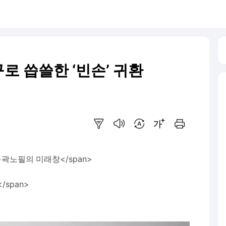
구로 씁쓸한 ‘빈손’ 귀환
요약보기
음성으로 듣기
번역 설정
글씨크기 조절하기
인쇄하기
177);">곽노필의 미래창</span>
span>