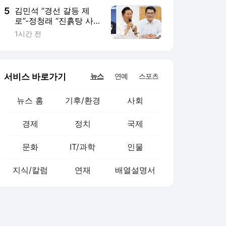
5
김민석 “경선 갈등 제
로”-정청래 “진흙탕 사
과부터”…제주 순회경선
1시간 전
서비스 바로가기
뉴스
연예
스포츠
뉴스 홈
기후/환경
사회
경제
정치
국제
문화
IT/과학
인물
지식/칼럼
연재
배열설명서