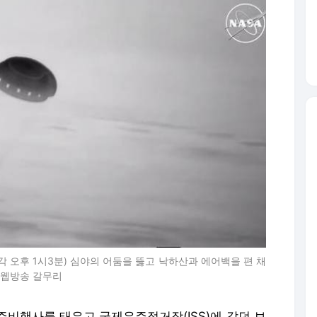
 오후 1시3분) 심야의 어둠을 뚫고 낙하산과 에어백을 편 채
 웹방송 갈무리
우주비행사를 태우고 국제우주정거장(ISS)에 갔던 보