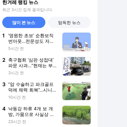
한겨레 랭킹 뉴스
최근 3시간 집계 결과입니다.
많이 본 뉴스
탐독한 뉴스
1
‘영원한 초보’ 순환보직
번아웃…전문성도 자신
감도 사라져요 [.txt]
5시간 전
2
축구협회 ‘심판 성접대’
파문 사과…“현재는 부
적절 행위 없다”
3시간 전
3
“암 수술하고 파크골프
덕에 체력 회복”…시니어
전신 운동으로 각광
10시간 전
4
낙동강 하류 4개 보 개
방, 가뭄으로 사실상 실
패
23시간 전