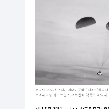
보잉의 우주선 스타라이너가 7일 0시3분(한국시각
뉴멕시코주 화이트샌즈 우주항에 착륙하고 있다.
지난 6월 2명의 나사(미 항공우주국) 