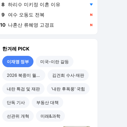
8
하리수 미키정 이혼 이유
,하락
9
여수 오동도 전복
,신규
10
나혼산 류혜영 고경표
,신규
한겨레
PICK
이재명 정부
미국-이란 갈등
2026 북중미 월드컵
김건희 수사·재판
내란 특검 및 재판
'내란 후폭풍' 국힘
단독 기사
부동산 대책
선관위 개혁
미래&과학