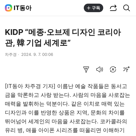
공유하기
통합검색
IT동아
구독
KIDP “메종·오브제 디자인 코리아
관, 韓 기업 세계로”
차주경
2024. 9. 7. 00:06
요약보기
음성으로 듣기
번역 설정
글씨크기 조절하기
[IT동아 차주경 기자] 이름난 예술 작품들은 동서고
금을 막론하고 사랑 받는다. 사람의 마음을 사로잡는
매력을 발휘하는 덕분이다. 같은 이치로 매력 있는
디자인과 이를 반영한 상품은 지역, 문화의 차이를
뛰어넘어 세계인의 마음을 사로잡는다. 코카콜라의
유리 병, 애플 아이폰 시리즈를 떠올리면 이해하기