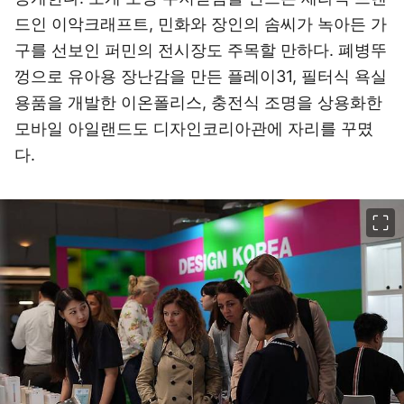
드인 이악크래프트, 민화와 장인의 솜씨가 녹아든 가
구를 선보인 퍼민의 전시장도 주목할 만하다. 폐병뚜
껑으로 유아용 장난감을 만든 플레이31, 필터식 욕실
용품을 개발한 이온폴리스, 충전식 조명을 상용화한
모바일 아일랜드도 디자인코리아관에 자리를 꾸몄
다.
이미지 크게 보기