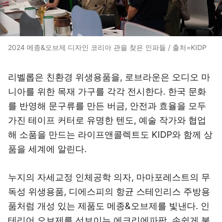
2024 메종&오브제 디자인 코리아 관을 찾은 인파들 / 출처=KIDP
리벨롭은 친환경 위생용품을, 로브라운은 오디오 마
니아를 위한 목재 가구를 각각 전시한다. 한국 문화
를 반영해 문구류를 만든 버금, 안전과 효율을 모두
가진 테이프 커터로 유명한 텐도, 예술 작가와 협업
해 소품을 만드는 라이프앤콜렉트도 KIDP와 함께 상
품을 세계에 알린다.
누지의 자세교정 인체공학 의자, 마마포레스트의 무
독성 위생용품, 디에스피의 항균 스테인리스 주방용
품처럼 개성 있는 제품도 메종&오브제를 빛낸다. 인
테리어 오브제를 선보이는 에크리에파팡, 손쉽게 붙