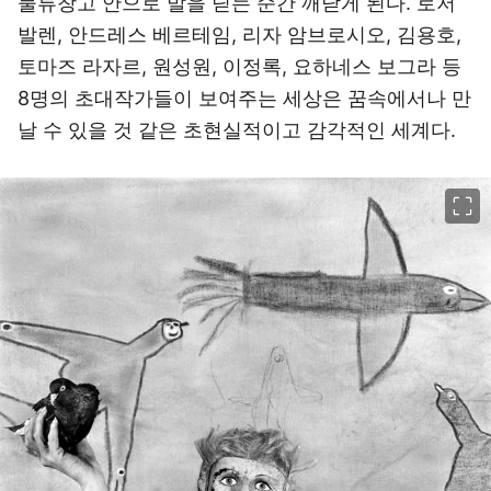
물류창고 안으로 발을 딛는 순간 깨닫게 된다. 로저
발렌, 안드레스 베르테임, 리자 암브로시오, 김용호,
토마즈 라자르, 원성원, 이정록, 요하네스 보그라 등
8명의 초대작가들이 보여주는 세상은 꿈속에서나 만
날 수 있을 것 같은 초현실적이고 감각적인 세계다.
이미지 크게 보기