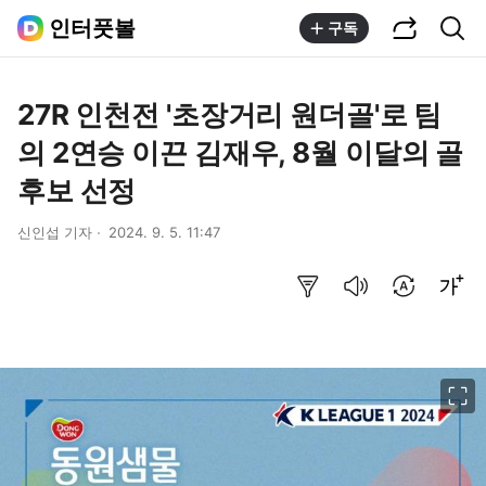
공유하기
통합검색
인터풋볼
구독
27R 인천전 '초장거리 원더골'로 팀
의 2연승 이끈 김재우, 8월 이달의 골
후보 선정
신인섭 기자
2024. 9. 5. 11:47
요약보기
음성으로 듣기
번역 설정
글씨크기 조절하기
이미지 크게 보기