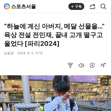
공유하기
통합검색
스포츠서울
구독
“하늘에 계신 아버지, 메달 선물을…”
육상 전설 전민재, 끝내 고개 떨구고
울었다 [파리2024]
김동영
2024. 9. 5. 11:13
요약보기
음성으로 듣기
번역 설정
글씨크기 조절하기
이미지 크게 보기