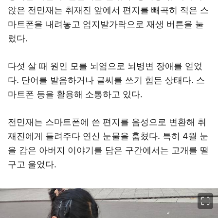
앉은 전민재는 취재진 앞에서 편지를 빼곡히 적은 스
마트폰을 내려놓고 엄지발가락으로 재생 버튼을 눌
렀다.
다섯 살 때 원인 모를 뇌염으로 뇌병변 장애를 얻었
다. 단어를 발음하거나 글씨를 쓰기 힘든 상태다. 스
마트폰 등을 활용해 소통하고 있다.
전민재는 스마트폰에 쓴 편지를 음성으로 변환해 취
재진에게 들려주다 연신 눈물을 훔쳤다. 특히 4월 눈
을 감은 아버지 이야기를 담은 구간에서는 고개를 떨
구고 울었다.
이미지 크게 보기