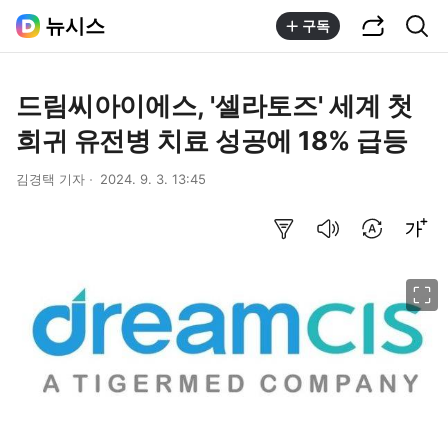
공유하기
통합검색
뉴시스
구독
드림씨아이에스, '셀라토즈' 세계 첫
희귀 유전병 치료 성공에 18% 급등
김경택 기자
2024. 9. 3. 13:45
요약보기
음성으로 듣기
번역 설정
글씨크기 조절하기
이미지 크게 보기