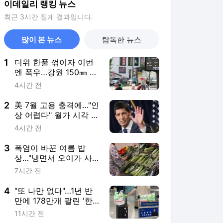
이데일리 랭킹 뉴스
최근 3시간 집계 결과입니다.
많이 본 뉴스
탐독한 뉴스
1
더위 한풀 꺾이자 이번
엔 폭우…강원 150㎜ 물
폭탄
4시간 전
2
美 7월 고용 충격에…"인
상 어렵다" 월가 시각 급
선회(종합)
4시간 전
3
폭염이 바꾼 여름 밥
상…"냉면서 오이가 사
라졌다"
7시간 전
4
"또 나만 없다"…1년 반
만에 178만개 팔린 '한
국 가방'
11시간 전