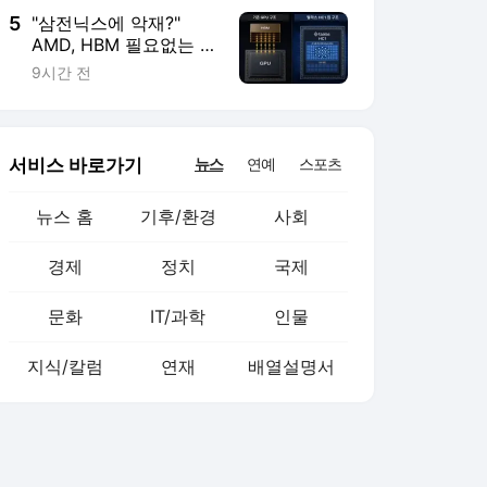
5
"삼전닉스에 악재?"
AMD, HBM 필요없는 AI
칩 품었다
9시간 전
서비스 바로가기
뉴스
연예
스포츠
뉴스 홈
기후/환경
사회
경제
정치
국제
문화
IT/과학
인물
지식/칼럼
연재
배열설명서