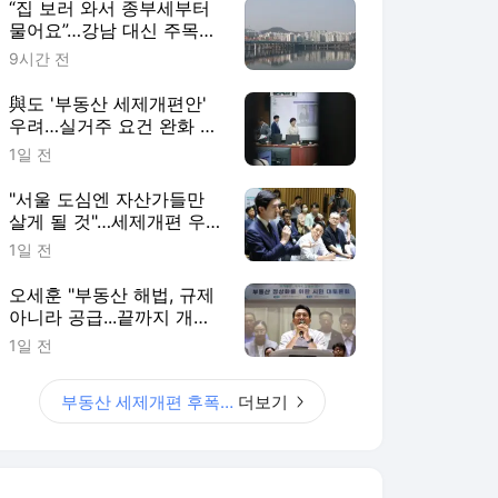
“집 보러 와서 종부세부터
물어요”…강남 대신 주목받
는 ‘강·양·영·동’
9시간 전
與도 '부동산 세제개편안'
우려…실거주 요건 완화 시
사
1일 전
"서울 도심엔 자산가들만
살게 될 것"…세제개편 우
려 쏟아져
1일 전
오세훈 "부동산 해법, 규제
아니라 공급...끝까지 개선
건의할 것"
1일 전
부동산 세제개편 후폭풍
더보기