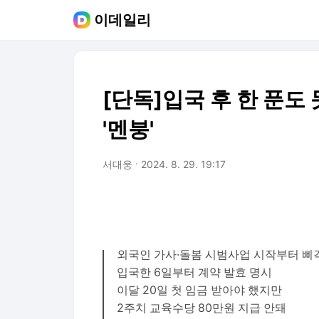
이데일리
[단독]입국 후 한 푼
'멘붕'
서대웅
2024. 8. 29. 19:17
외국인 가사·돌봄 시범사업 시작부터 삐
입국한 6일부터 계약 발효 명시
이달 20일 첫 임금 받아야 했지만
2주치 교육수당 80만원 지급 안돼