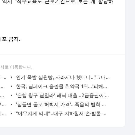
 역시 “직무교육도 근로기간으로 보는 게 합당하
배포 금지.
론사로 이동합니다.
[단독]입국 후 한 푼도 못 받았다…필리핀 이모님들 '멘붕'
인기 폭발 십원빵, 사라지나 했더니…"그대로 팔아도 된다"
"...'노부부 날벼락' 연희동 싱크홀 블박 영상보니
한국, 딥페이크 음란물 취약국 1위…"피해자 99% 여성"
2주 만에 영화 '뚝딱'…생성형 AI, 콘텐츠 시장 흔든다[2024 콘텐츠유니버스]
'은행 창구 닫힐라' 패닉 대출…2금융권·지방銀 북새통
13兆 부실 PF사업장 처리 본격화…내달부터 경공매 쏟아진다
'잠들면 돌로 허벅지 가격'…죽음의 벌칙 시킨 30대男 무기징역
우울증 갤러리서 알게된 10대들과 성관계…20대 남성 석방된 이유
“야무지게 먹네”…대구 지하철서 손·발톱 깎고 먹은 남성