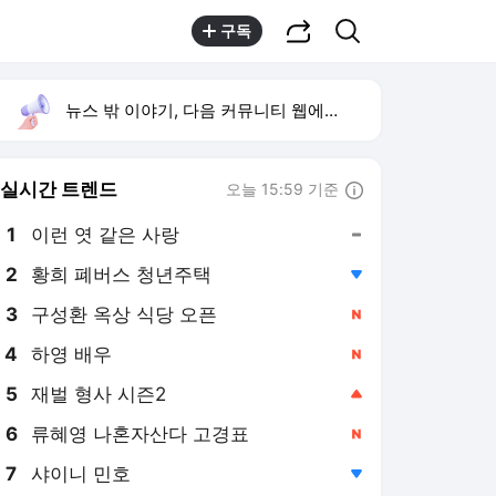
공유하기
검색
구독
뉴스 밖 이야기, 다음 커뮤니티 웹에서 보기
실시간 트렌드
오늘 15:59 기준
툴팁보기
1
이런 엿 같은 사랑
,유지
2
황희 폐버스 청년주택
,하락
3
구성환 옥상 식당 오픈
,신규
4
하영 배우
,신규
5
재벌 형사 시즌2
,상승
6
류혜영 나혼자산다 고경표
,신규
7
샤이니 민호
,하락