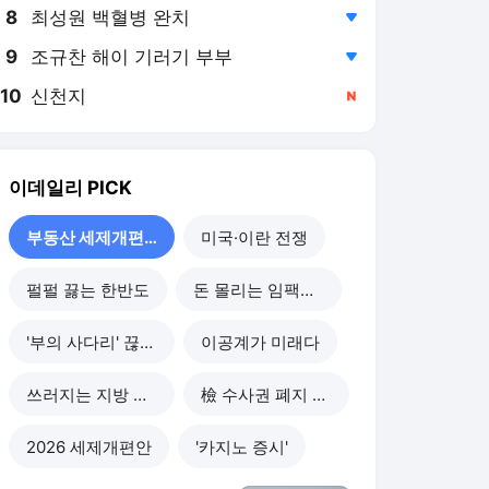
8
최성원 백혈병 완치
,하락
9
조규찬 해이 기러기 부부
,하락
10
신천지
,신규
이데일리
PICK
부동산 세제개편 후폭풍
미국·이란 전쟁
펄펄 끓는 한반도
돈 몰리는 임팩트 투자
'부의 사다리' 끊기나
이공계가 미래다
쓰러지는 지방 부동산
檢 수사권 폐지 후폭풍
2026 세제개편안
'카지노 증시'