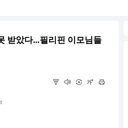
도 못 받았다…필리핀 이모님들
요약보기
음성으로 듣기
번역 설정
글씨크기 조절하기
인쇄하기
걱