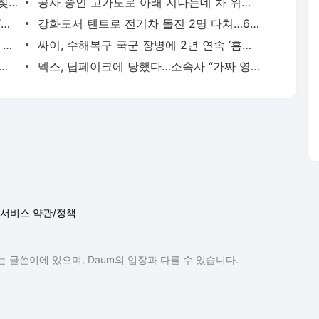
실수로 버린 1500달러…2t 쓰레기 뒤져 찾아준 공무원들
공사 중인 고가도로 아래 지나는데 차 위로 쏟아진 시멘트 물(영상)
北, 자폭 무인기 성능시험 공개…김정은 “생산 늘려 조속 배치”
강화도서 텐트로 전기차 돌진 2명 다쳐…60대 운전자 “급발진”
킥보드 1대에 올라탄 중학생 3명, 택시와 충돌해 다쳐
싸이, 수해복구 국군 장병에 2년 연속 ‘흠뻑쇼’ 무료 티켓
000만원” 알래스카 택시 탄 곽튜브, 한인 기사 수입에 ‘깜짝’
덱스, 딥페이크에 당했다…소속사 “가짜 영상”
서비스 약관/정책
 글쓴이에 있으며, Daum의 입장과 다를 수 있습니다.