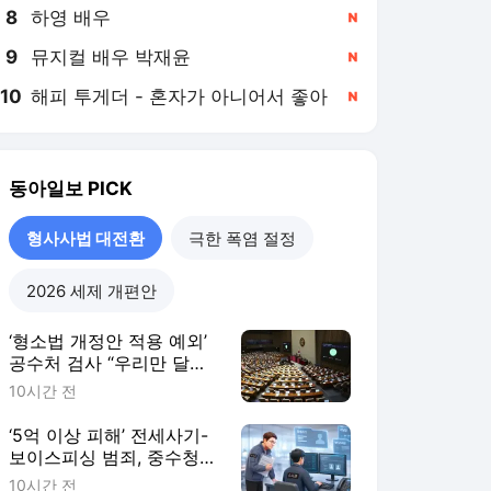
8
하영 배우
,신규
9
뮤지컬 배우 박재윤
,신규
10
해피 투게더 - 혼자가 아니어서 좋아
,신규
동아일보
PICK
형사사법 대전환
극한 폭염 절정
2026 세제 개편안
‘형소법 개정안 적용 예외’
공수처 검사 “우리만 달리
수사해도 되나” 혼란[형사
10시간 전
사법 대전환, 미완의 출발/
④]
‘5억 이상 피해’ 전세사기-
보이스피싱 범죄, 중수청이
수사 가능[형사사법 대전
10시간 전