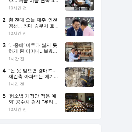
추… 서울 이틀 연속 40
도 찍어
10시간 전
2
與 전대 오늘 제주-인천
경선… 최대 승부처 호
남-서울 전초전
10시간 전
3
‘나중에’ 미루다 씹지 못
하게 된 어머니…불효자
의 마지막 한 병[이설의
1시간 전
한입 스토리]
4
“돈 못 받으면 경매?”…
재건축 아파트는 얘기가
다르다 [집과법]
1시간 전
5
‘형소법 개정안 적용 예
외’ 공수처 검사 “우리만
달리 수사해도 되나” 혼
10시간 전
란[형사사법 대전환, 미
완의 출발/④]