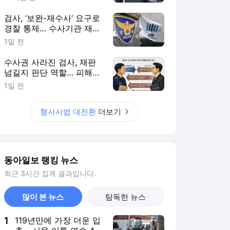
환, 미완의 출발/④]
검사, ‘보완-재수사’ 요구로
경찰 통제… 수사기관 재지
정 권한도[형사사법 대전
1일 전
환, 미완의 출발/③]
수사권 사라진 검사, 재판
넘길지 판단 역할… 피해자
요청땐 면담[형사사법 대전
1일 전
환, 미완의 출발/③]
형사사법 대전환
더보기
동아일보 랭킹 뉴스
최근 3시간 집계 결과입니다.
많이 본 뉴스
탐독한 뉴스
1
119년만에 가장 더운 입