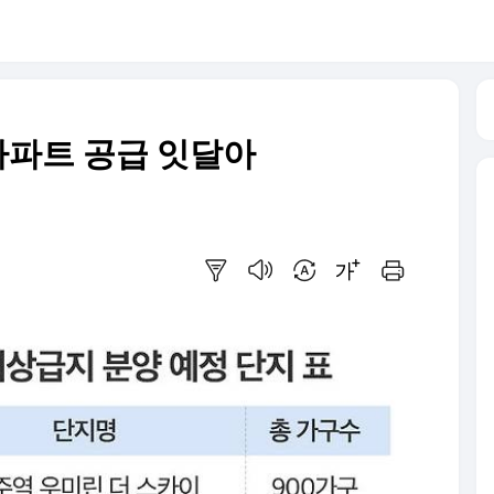
 아파트 공급 잇달아
요약보기
음성으로 듣기
번역 설정
글씨크기 조절하기
인쇄하기