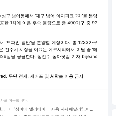
성구 범어동에서 ‘대구 범어 아이파크 2차’를 분양
공한 1차에 이은 후속 물량으로 총 490가구 중 92
 ‘드파인 광안’을 분양할 예정이다. 총 1233가구
양은 전주시 시장을 이끄는 에코시티에서 이달 중 ‘에
6실을 공급한다. 정진수 동아닷컴 기자 brjeans
eserved. 무단 전재, 재배포 및 AI학습 이용 금지
론사로 이동합니다.
가게 이름이 ‘뚱보 3세’…김정은 조롱 논란에 中한식당 결국
“심야에 엘리베이터 사용 자제해달라”…이웃 ‘황당’ 요구 [e글e글]