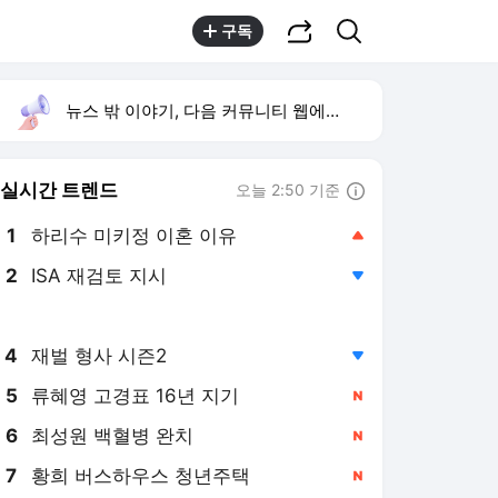
공유하기
검색
구독
뉴스 밖 이야기, 다음 커뮤니티 웹에서 보기
실시간 트렌드
오늘 2:50 기준
툴팁보기
1
하리수 미키정 이혼 이유
,상승
2
ISA 재검토 지시
,하락
3
박해수 더치페이 폭로
,신규
4
재벌 형사 시즌2
,하락
5
류혜영 고경표 16년 지기
,신규
6
최성원 백혈병 완치
,신규
7
황희 버스하우스 청년주택
,신규