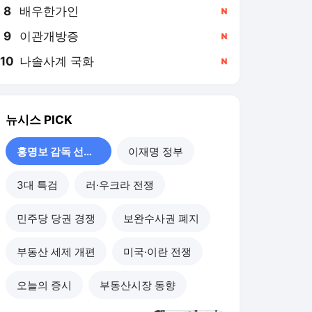
8
배우한가인
,신규
9
이관개방증
,신규
10
나솔사계 국화
,신규
뉴시스
PICK
홍명보 감독 선임 논란
이재명 정부
3대 특검
러·우크라 전쟁
민주당 당권 경쟁
보완수사권 폐지
부동산 세제 개편
미국·이란 전쟁
오늘의 증시
부동산시장 동향