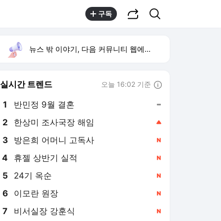
공유하기
검색
구독
뉴스 밖 이야기, 다음 커뮤니티 웹에서 보기
실시간 트렌드
오늘 16:02 기준
툴팁보기
1
반민정 9월 결혼
,유지
2
한상미 조사국장 해임
,상승
3
방은희 어머니 고독사
,신규
4
휴젤 상반기 실적
,신규
5
24기 옥순
,신규
6
이모란 원장
,신규
7
비서실장 강훈식
,신규