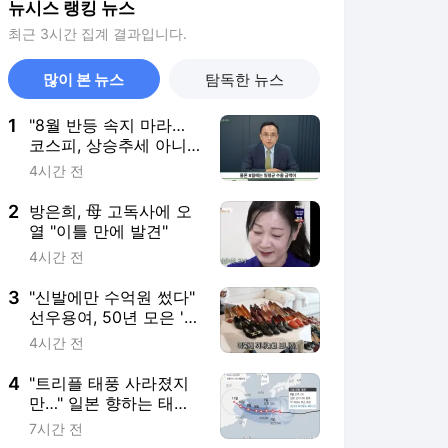
뉴시스 랭킹 뉴스
최근 3시간 집계 결과입니다.
많이 본 뉴스
탐독한 뉴스
1
"8월 반등 속지 마라…
코스피, 상승추세 아니
라 '조정국면'"
4시간 전
2
방은희, 母 고독사에 오
열 "이틀 만에 발견"
4시간 전
3
"신발에만 수억원 썼다"
선우용여, 50년 모은 '명
품 구두' 컬렉션
4시간 전
4
"트리플 태풍 사라졌지
만…" 일본 향하는 태풍
돌핀·찬홈, 진로 '급변'
7시간 전