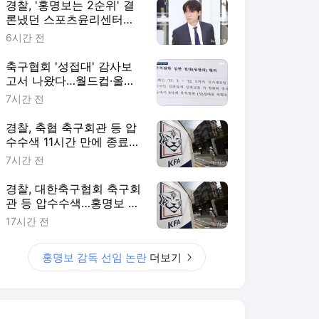
경찰, '홍명보는 2순위' 결
론냈던 스포츠윤리센터도
압수수색
6시간 전
축구협회 '성접대' 감사보
고서 나왔다…월드컵·올림
픽 심판 포함
7시간 전
경찰, 축협 축구회관 등 압
수수색 11시간 만에 종료
(종합)
7시간 전
경찰, 대한축구협회 축구회
관 등 압수수색…홍명보 소
환 이틀만
17시간 전
홍명보 감독 선임 논란
더보기