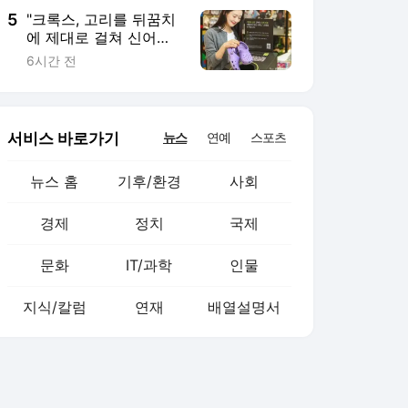
5
"크록스, 고리를 뒤꿈치
에 제대로 걸쳐 신어
야"…美 족부 전문의 경
6시간 전
고
서비스 바로가기
뉴스
연예
스포츠
뉴스 홈
기후/환경
사회
경제
정치
국제
문화
IT/과학
인물
지식/칼럼
연재
배열설명서