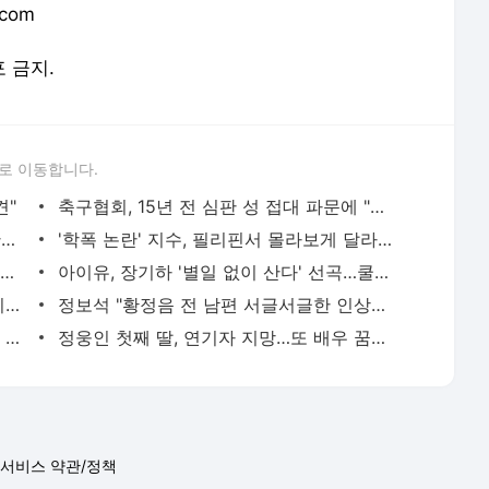
.com
포 금지.
로 이동합니다.
견"
축구협회, 15년 전 심판 성 접대 파문에 "현재는 내부 지침 준수"
김지수, '여행사 대표' 변신 근황 "가볼 만하니…"
'학폭 논란' 지수, 필리핀서 몰라보게 달라진 근황
이승기 측 "차가원 전세금 미반환은 고도의 사기 수법…엄벌 원해"
아이유, 장기하 '별일 없이 산다' 선곡…쿨한 일상 공개
황기순 "원정 도박으로 전 재산 잃고 필리핀 도피"
정보석 "황정음 전 남편 서글서글한 인상이었는데…"
차가원 "MC몽에 400억 뜯겨…백현 위해 도박빚 갚아줘"
정웅인 첫째 딸, 연기자 지망…또 배우 꿈꾸는 스타 2세
서비스 약관/정책