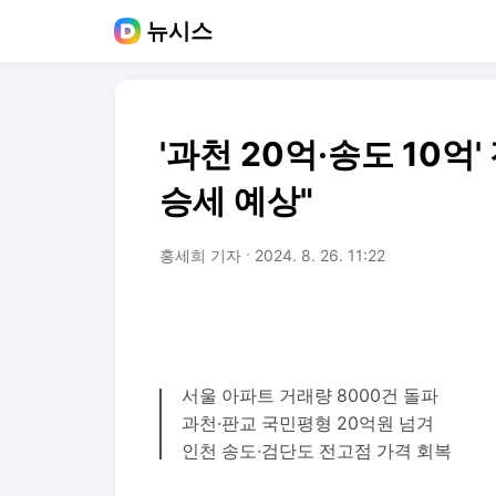
뉴시스
'과천 20억·송도 10억
승세 예상"
홍세희 기자
2024. 8. 26. 11:22
서울 아파트 거래량 8000건 돌파
과천·판교 국민평형 20억원 넘겨
인천 송도·검단도 전고점 가격 회복