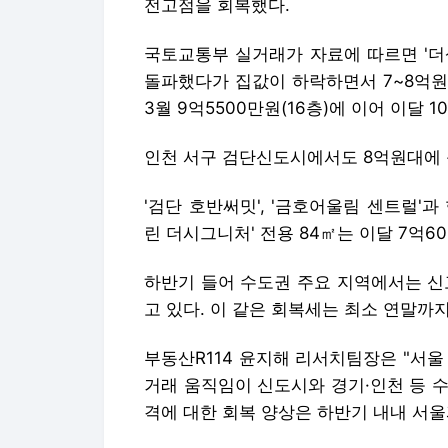
전고점을 회복했다.
국토교통부 실거래가 자료에 따르면 '더샵
돌파했다가 집값이 하락하면서 7~8억원
3월 9억5500만원(16층)에 이어 이달 1
인천 서구 검단신도시에서도 8억원대에 
'검단 호반써밋', '금호어울림 센트럴'과
린 더시그니처' 전용 84㎡는 이달 7억6
하반기 들어 수도권 주요 지역에서는 신
고 있다. 이 같은 회복세는 최소 연말까
부동산R114 윤지해 리서치팀장은 "서
거래 움직임이 신도시와 경기·인천 등 수
격에 대한 회복 양상은 하반기 내내 서울