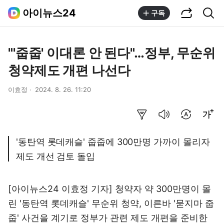
공유하기
통합검색
아이뉴스24
구독
"'줍줍' 이대론 안 된다"…정부, 무순위
청약제도 개편 나선다
이효정
2024. 8. 26. 11:20
요약보기
음성으로 듣기
번역 설정
글씨크기 조절하기
'동탄역 롯데캐슬' 줍줍에 300만명 가까이 몰리자
제도 개선 검토 돌입
[아이뉴스24 이효정 기자] 청약자 약 300만명이 몰
린 '동탄역 롯데캐슬' 무순위 청약, 이른바 '묻지마 줍
줍' 사건을 계기로 정부가 관련 제도 개편을 준비한