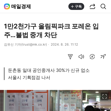
공유하기
통합검색
매일경제
구독
1만2천가구 올림픽파크 포레온 입
주…불법 중개 차단
김유신 기자(trust@mk.co.kr)
2024. 8. 26. 11:12
요약보기
음성으로 듣기
번역 설정
글씨크기 조절하기
둔촌동 일대 공인중개사 30%가 신규 업소
서울시 기획점검 나서
이미지 크게 보기