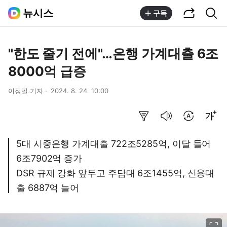
공유하기
통합검색
뉴시스
구독
"한도 줄기 전에"…은행 가계대출 6조
8000억 급증
이정필 기자
2024. 8. 24. 10:00
요약보기
음성으로 듣기
번역 설정
글씨크기 조절하기
5대 시중은행 가계대출 722조5285억, 이달 들어
6조7902억 증가
DSR 규제 강화 앞두고 주담대 6조1455억, 신용대
출 6887억 늘어
이미지 크게 보기