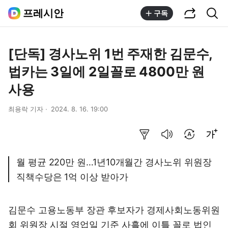
공유하기
통합검색
프레시안
구독
[단독] 경사노위 1번 주재한 김문수,
법카는 3일에 2일꼴로 4800만 원
사용
최용락 기자
2024. 8. 16. 19:00
요약보기
음성으로 듣기
번역 설정
글씨크기 조절하기
월 평균 220만 원…1년10개월간 경사노위 위원장
직책수당은 1억 이상 받아가
김문수 고용노동부 장관 후보자가 경제사회노동위원
회 위원장 시절 영업일 기준 사흘에 이틀 꼴로 법인