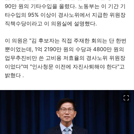
90만 원의 기타수입을 올렸다. 노동부는 이 기간 기
타수입의 95% 이상이 경사노위에서 지급한 위원장
직책수당이라고 이 의원실에 설명했다.
이 의원은 "김 후보자는 직접 주재한 회의는 단 한번
뿐이었는데, 1억 2190만 원의 수당과 4800만 원의
업무추진비만 쓴 고비용 저효율의 경사노위 위원장
이었다"며 "인사청문 이전에 자진사퇴해야 한다"고
밝혔다 .
이미지 크게 보기