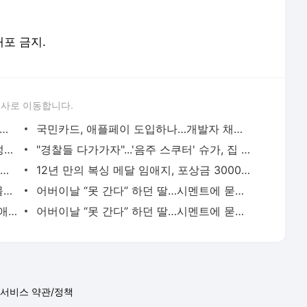
배포 금지.
론사로 이동합니다.
카이 대지진' 나면 한국에도.. "제주·남해 쓰나미"
국민카드, 애플페이 도입하나…개발자 채용공고
대낮 신림역 인근서 살인사건…30대 여성이 지인 살해
"경찰들 다가가자"...'음주 스쿠터' 슈가, 집 앞 인도서 꽈당
"누가 성종 무덤을.." 세계문화유산 선릉 ‘뻥’ 뚫렸다
12년 만의 복싱 메달 임애지, 포상금 3000만원 받아
음료 훔치다 걸린 중년男 "미국서 와서 몰랐다" 황당 해명
어버이날 “못 간다” 하던 딸…시멘트에 묻혀 있었다 [그해 오늘]
이주명, YG 떠나 ♥김지석 소속사로…열애 인정→이적까지 [공식]
어버이날 “못 간다” 하던 딸…시멘트에 묻혀 있었다 [그해 오늘]
서비스 약관/정책