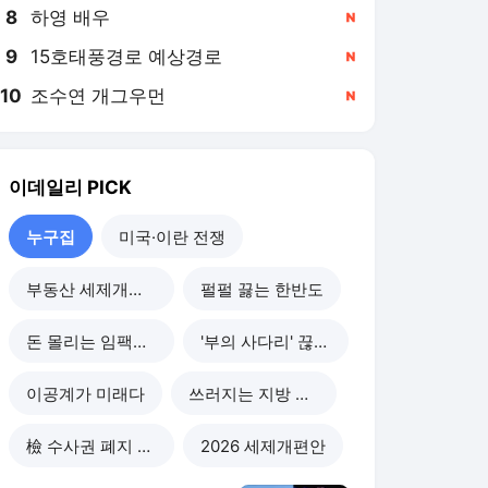
8
하영 배우
,신규
9
15호태풍경로 예상경로
,신규
10
조수연 개그우먼
,신규
이데일리
PICK
누구집
미국·이란 전쟁
부동산 세제개편 후폭풍
펄펄 끓는 한반도
돈 몰리는 임팩트 투자
'부의 사다리' 끊기나
이공계가 미래다
쓰러지는 지방 부동산
檢 수사권 폐지 후폭풍
2026 세제개편안