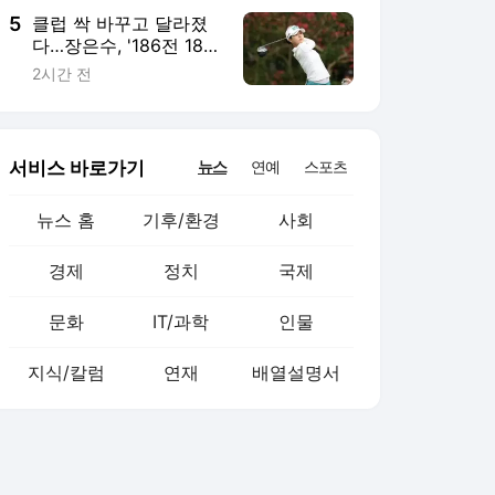
5
클럽 싹 바꾸고 달라졌
다…장은수, '186전 187
기' KLPGA투어 감격 첫
2시간 전
우승
서비스 바로가기
뉴스
연예
스포츠
뉴스 홈
기후/환경
사회
경제
정치
국제
문화
IT/과학
인물
지식/칼럼
연재
배열설명서