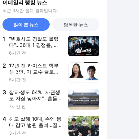
이데일리 랭킹 뉴스
최근 3시간 집계 결과입니다.
많이 본 뉴스
탐독한 뉴스
1
"변호사도 경찰도 몰렸
다"…36대 1 경쟁률, 안
민석 "더 뽑을까"
6시간 전
2
12년 전 카이스트 학부
생 3인, 미 교수·글로벌
제약사 인재로 '우뚝'
5시간 전
3
장교·생도 64% "사관생
도 자질 낮아져"…흔들
리는 ‘엘리트 장교 산실’
7시간 전
4
친모 살해 10대, 손엔 붕
대 감고 법원 출석…질
문엔 침묵
3시간 전