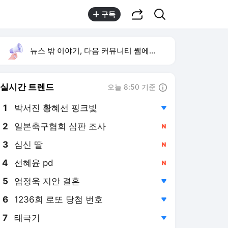
공유하기
검색
구독
뉴스 밖 이야기, 다음 커뮤니티 웹에서 보기
실시간 트렌드
오늘 8:50 기준
툴팁보기
1
박서진 황혜선 핑크빛
,하락
2
일본축구협회 심판 조사
,신규
3
심신 딸
,신규
4
선혜윤 pd
,신규
5
엄정욱 지안 결혼
,하락
6
1236회 로또 당첨 번호
,하락
7
태극기
,하락