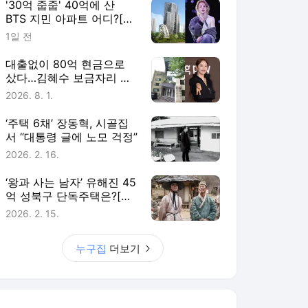
'30억 줍줍' 40억에 산
BTS 지민 아파트 어디?[누
구집]
1일 전
대출없이 80억 현금으로
샀다…김혜수 보금자리 어
디[누구집]
2026. 8. 1.
‘주택 6채’ 장동혁, 시골집
서 “대통령 글에 노모 걱정”
2026. 2. 16.
‘왕과 사는 남자’ 유해진 45
억 성북구 단독주택은?[누
구집]
2026. 2. 15.
누구집
더보기