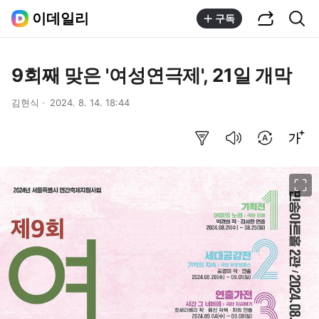
공유하기
통합검색
이데일리
구독
9회째 맞은 '여성연극제', 21일 개막
김현식
2024. 8. 14. 18:44
요약보기
음성으로 듣기
번역 설정
글씨크기 조절하기
이미지 크게 보기