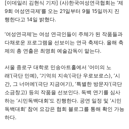
[이데일리 김현식 기자] (사)한국여성연극협회는 ‘제
9회 여성연극제’를 오는 21일부터 9월 15일까지 진
행한다고 14일 밝혔다.
‘여성연극제’는 여성 연극인들이 주체가 된 작품들과
다채로운 프로그램을 선보이는 연극 축제다. 올해 축
제의 총 연출은 최명희 예술감독이 맡는다.
서울 종로구 대학로 민송아트홀에서 ‘어미의 노
래’(극단 민예), ‘기억의 지속’(극단 우로보로스), ‘시
간, 그 너머에’(극단 지금여기), ‘특별한 방문자’(극단
소금창고) 등의 작품을 선보인다. 독백 연기를 심사
하는 ‘시민독백대회’도 진행한다. 공연 일정 및 ‘시민
독백대회’ 참여 요강은 협회 블로그를 통해 확인 가능
하다.