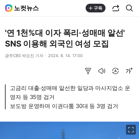
공유하기
통합검색
노컷뉴스
구독
'연 1천%대 이자 폭리·성매매 알선'
SNS 이용해 외국인 여성 모집
광주CBS 박요진 기자
2024. 8. 14. 17:00
요약보기
음성으로 듣기
번역 설정
글씨크기 조절하기
고금리 대출·성매매 알선한 일당과 마사지업소 운
영자 등 35명 검거
보도방 운영하며 이권다툼 30대 등 3명 검거
이미지 크게 보기