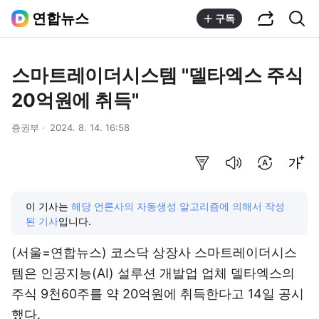
공유하기
통합검색
연합뉴스
구독
스마트레이더시스템 "델타엑스 주식
20억원에 취득"
증권부
2024. 8. 14. 16:58
요약보기
음성으로 듣기
번역 설정
글씨크기 조절하기
이 기사는
해당 언론사의 자동생성 알고리즘에 의해서 작성
된 기사
입니다.
(서울=연합뉴스) 코스닥 상장사 스마트레이더시스
템은 인공지능(AI) 설루션 개발업 업체 델타엑스의
주식 9천60주를 약 20억원에 취득한다고 14일 공시
했다.