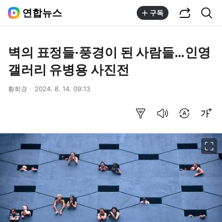
공유하기
통합검색
연합뉴스
구독
벽의 표정들·풍경이 된 사람들…인영
갤러리 유병용 사진전
황희경
2024. 8. 14. 09:13
요약보기
음성으로 듣기
번역 설정
글씨크기 조절하기
이미지 크게 보기