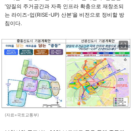
‘양질의 주거공간과 자족 인프라 확충으로 재창조되
는 라이즈-업(RISE-UP) 산본’을 비전으로 정비할 방
침이다.
이미지 크게 보기
(자료=국토교통부)