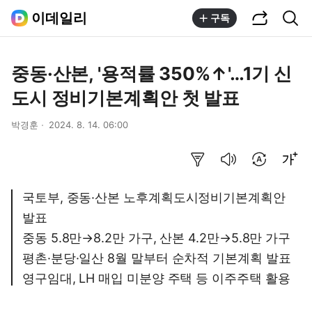
공유하기
통합검색
이데일리
구독
중동·산본, '용적률 350%↑'…1기 신
도시 정비기본계획안 첫 발표
박경훈
2024. 8. 14. 06:00
요약보기
음성으로 듣기
번역 설정
글씨크기 조절하기
국토부, 중동·산본 노후계획도시정비기본계획안
발표
중동 5.8만→8.2만 가구, 산본 4.2만→5.8만 가구
평촌·분당·일산 8월 말부터 순차적 기본계획 발표
영구임대, LH 매입 미분양 주택 등 이주주택 활용