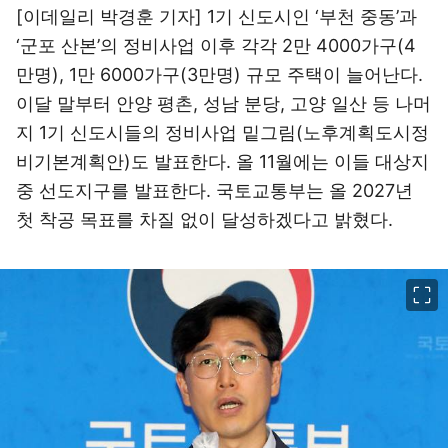
[이데일리 박경훈 기자] 1기 신도시인 ‘부천 중동’과
‘군포 산본’의 정비사업 이후 각각 2만 4000가구(4
만명), 1만 6000가구(3만명) 규모 주택이 늘어난다.
이달 말부터 안양 평촌, 성남 분당, 고양 일산 등 나머
지 1기 신도시들의 정비사업 밑그림(노후계획도시정
비기본계획안)도 발표한다. 올 11월에는 이들 대상지
중 선도지구를 발표한다. 국토교통부는 올 2027년
첫 착공 목표를 차질 없이 달성하겠다고 밝혔다.
이미지 크게 보기